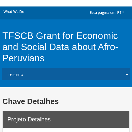
What We Do
Esta página em:
PT
dropdown
TFSCB Grant for Economic
and Social Data about Afro-
Peruvians
Chave Detalhes
Projeto Detalhes