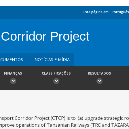
Esta página em:
Português
 Corridor Project
CUMENTOS
NOTÍCIAS E MÍDIA
FINANÇAS
CLASSIFICAÇÕES
RESULTADOS
port Corridor Project (CTCP) is to: (a) upgrade strategic roa
improve operations of Tanzanian Railways (TRC and TAZARA)