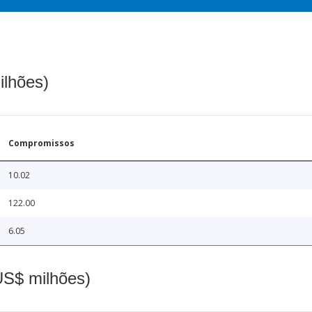
ilhões)
Compromissos
10.02
122.00
6.05
(US$ milhões)