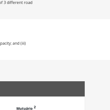
of 3 different road
city; and (iii)
2
Mutuário