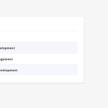
evelopment
nagement
Development