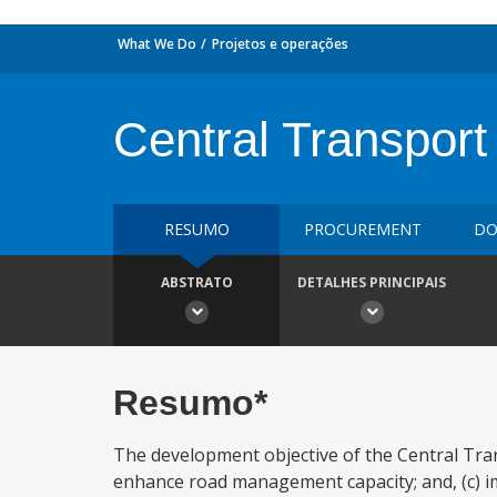
What We Do
Projetos e operações
Central Transport
RESUMO
PROCUREMENT
DO
ABSTRATO
DETALHES PRINCIPAIS
Resumo*
The development objective of the Central Trans
enhance road management capacity; and, (c) 