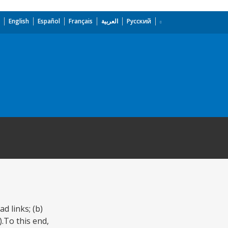
English
Español
Français
العربية
Русский
d links; (b)
.To this end,