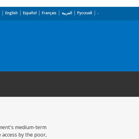
English
Español
Français
العربية
Русский
nment's medium-term
 access by the poor,