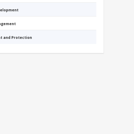
evelopment
nagement
nt and Protection