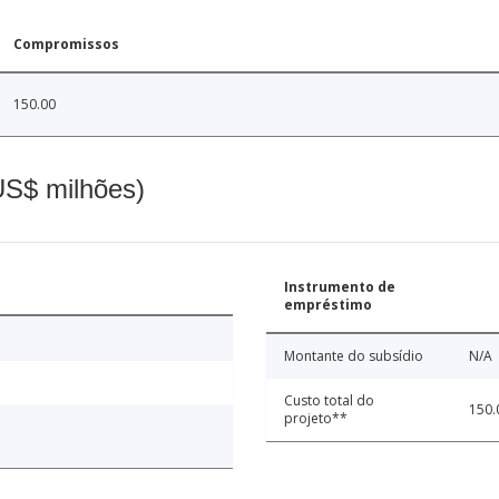
Compromissos
150.00
(US$ milhões)
Instrumento de
empréstimo
Montante do subsídio
N/A
Custo total do
150.
projeto**