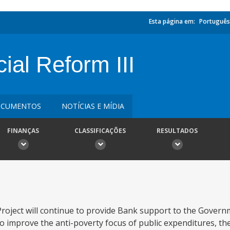
Esta página em:
Português
al Reform III
CUMENTOS
NOTÍCIAS E MÍDIA
FINANÇAS
CLASSIFICAÇÕES
RESULTADOS
roject will continue to provide Bank support to the Gover
o improve the anti-poverty focus of public expenditures, the