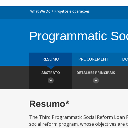
What We Do
Projetos e operações
Programmatic Soci
RESUMO
PROCUREMENT
DO
ABSTRATO
DETALHES PRINCIPAIS
Resumo*
The Third Programmatic Social Reform Loan P
social reform program, whose objectives are t