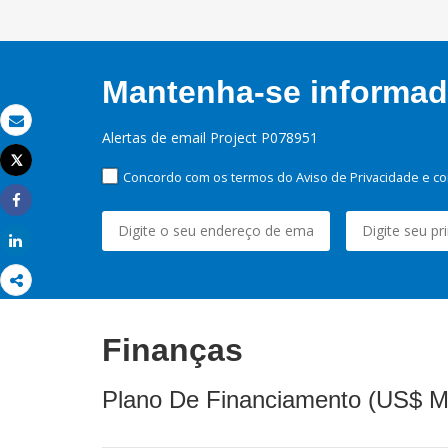
Mantenha-se informado
Email
Alertas de email Project P078951
Tweet
Imprimir
Concordo com os termos do Aviso de Privacidade e co
Share
Share
Finanças
Plano De Financiamento (US$ M