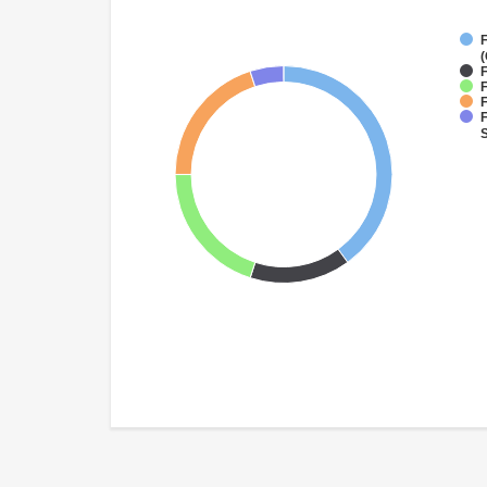
(
F
F
F
F
S