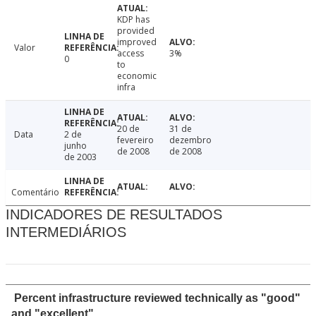
KDP has
provided
improved
Valor
access
3%
0
to
economic
infra
20 de
31 de
Data
2 de
fevereiro
dezembro
junho
de 2008
de 2008
de 2003
Comentário
INDICADORES DE RESULTADOS
INTERMEDIÁRIOS
Percent infrastructure reviewed technically as "good"
and "excellent"