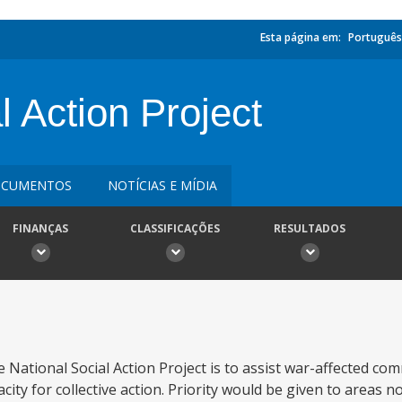
Esta página em:
Português
l Action Project
CUMENTOS
NOTÍCIAS E MÍDIA
FINANÇAS
CLASSIFICAÇÕES
RESULTADOS
National Social Action Project is to assist war-affected co
city for collective action. Priority would be given to areas n