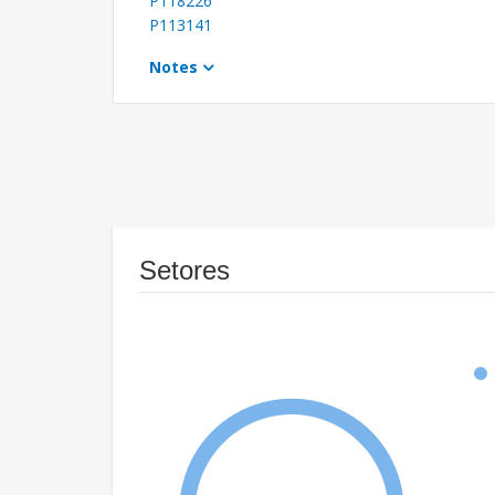
P118226
P113141
Notes
Setores