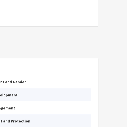
nt and Gender
evelopment
nagement
nt and Protection