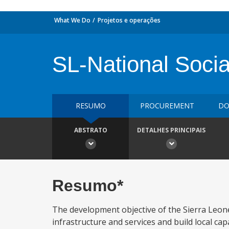
What We Do
Projetos e operações
SL-National Socia
RESUMO
PROCUREMENT
DO
ABSTRATO
DETALHES PRINCIPAIS
Resumo*
The development objective of the Sierra Leone 
infrastructure and services and build local capa