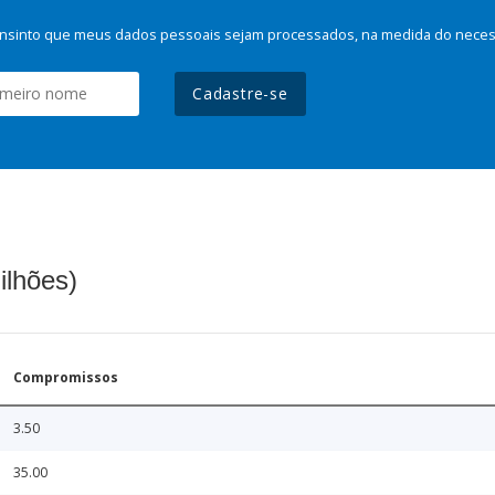
nsinto que meus dados pessoais sejam processados, na medida do necessá
Cadastre-se
ilhões)
Compromissos
3.50
35.00