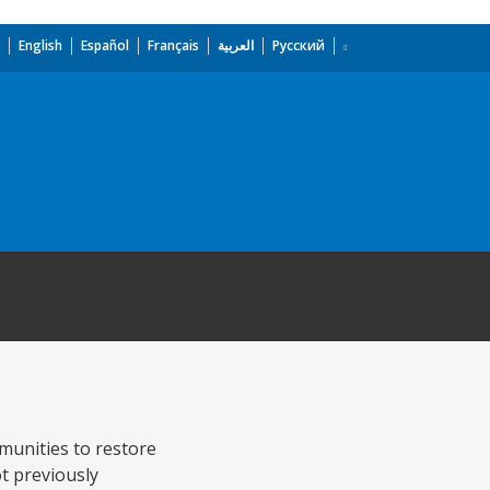
English
Español
Français
العربية
Русский
mmunities to restore
ot previously