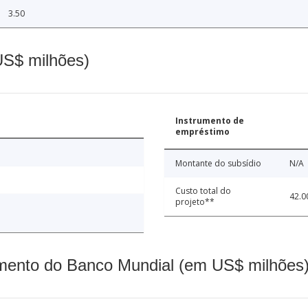
3.50
(US$ milhões)
Instrumento de
empréstimo
Montante do subsídio
N/A
Custo total do
42.0
projeto**
mento do Banco Mundial (em US$ milhões)