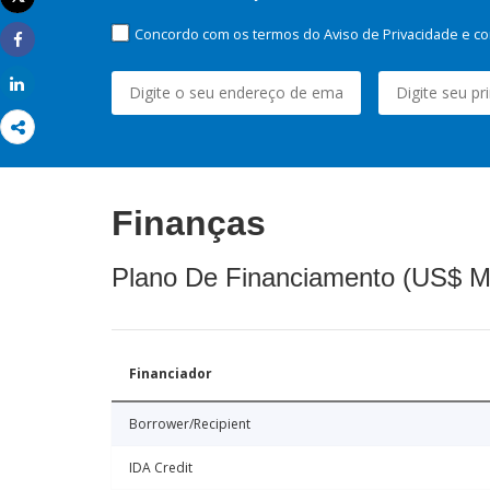
Imprimir
Concordo com os termos do Aviso de Privacidade e co
Share
Share
Finanças
Plano De Financiamento (US$ M
Financiador
Borrower/Recipient
IDA Credit