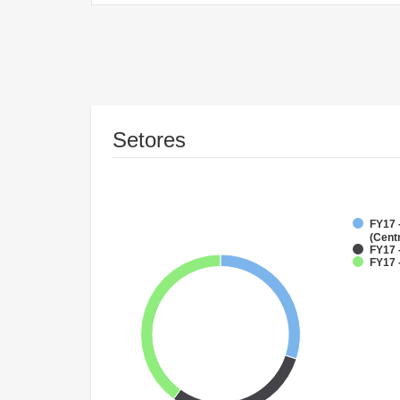
Setores
FY17 
(Cent
FY17 
FY17 