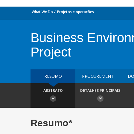
What We Do
Projetos e operações
Business Environm
Project
RESUMO
PROCUREMENT
DO
ABSTRATO
DETALHES PRINCIPAIS
Resumo*