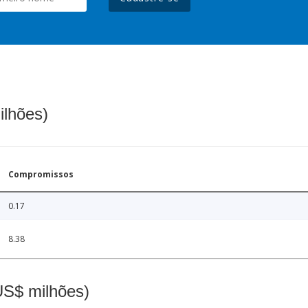
ilhões)
Compromissos
0.17
8.38
(US$ milhões)