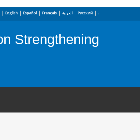
English
Español
Français
العربية
Русский
on Strengthening