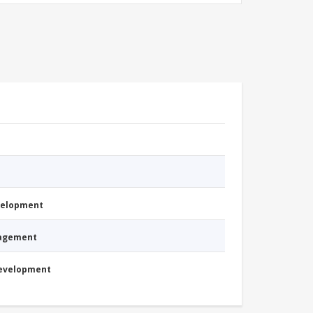
evelopment
nagement
Development