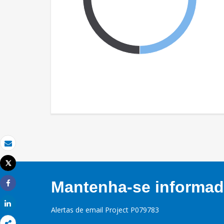
Email
Tweet
Imprimir
Mantenha-se informado
Share
Share
Alertas de email Project P079783