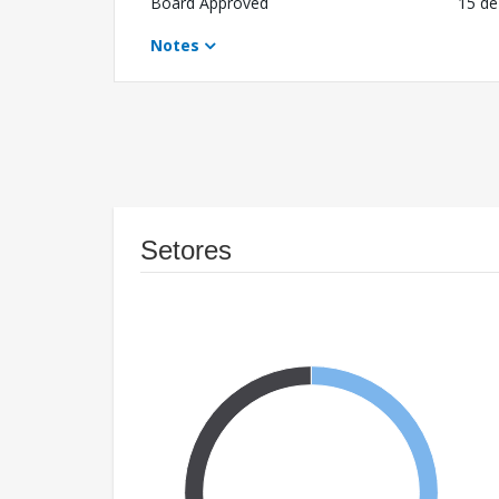
Board Approved
15 de
Notes
Setores