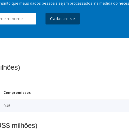
nsinto que meus dados pessoais sejam processados, na medida do necessá
Cadastre-se
ilhões)
Compromissos
0.45
(US$ milhões)