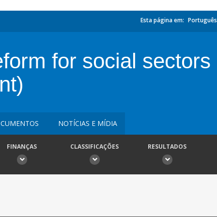
Esta página em:
Português
form for social sectors
nt)
CUMENTOS
NOTÍCIAS E MÍDIA
FINANÇAS
CLASSIFICAÇÕES
RESULTADOS