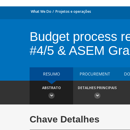
What We Do
Projetos e operações
Budget process re
#4/5 & ASEM Gra
RESUMO
PROCUREMENT
DO
ABSTRATO
DETALHES PRINCIPAIS
Chave Detalhes