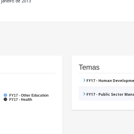
 janeiro de 2013
Temas
FY17 - Human Developme
FY17 - Public Sector Ma
FY17 - Other Education
FY17 - Health