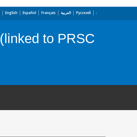
English
Español
Français
العربية
Русский
 (linked to PRSC