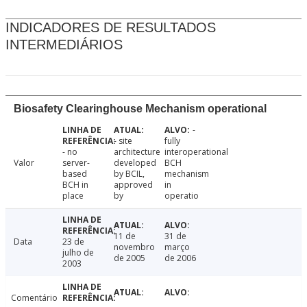
INDICADORES DE RESULTADOS
INTERMEDIÁRIOS
Biosafety Clearinghouse Mechanism operational
-
- site
fully
- no
architecture
interoperational
Valor
server-
developed
BCH
based
by BCIL,
mechanism
BCH in
approved
in
place
by
operatio
11 de
31 de
Data
23 de
novembro
março
julho de
de 2005
de 2006
2003
Comentário