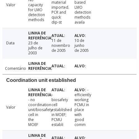
material
based
Valor
capacity
imported.
LMO
for LMO
PCR and
detection
detection
quick
methods
methods
dip-st
availa
11 de
10 de
Data
23 de
novembro
junho
julho de
de 2005
de 2005
2003
Comentário
Coordination unit established
-
-
efficiently
- no
biosafety
working
coordination
cell
PCMU in
Valor
unit/biosafety
established
place
cell in
in MOEF;
with
the
PCMU
good
MOEF
establi
comm