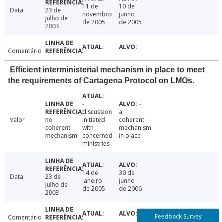
11 de
10 de
Data
23 de
novembro
junho
julho de
de 2005
de 2005
2003
Comentário
Efficient interministerial mechanism in place to meet
the requirements of Cartagena Protocol on LMOs.
-
-
discussion
a
Valor
no
initiated
coherent
coherent
with
mechanism
mechanism
concerned
in place
ministries
14 de
30 de
Data
23 de
janeiro
junho
julho de
de 2005
de 2006
2003
Feedback Survey
Comentário