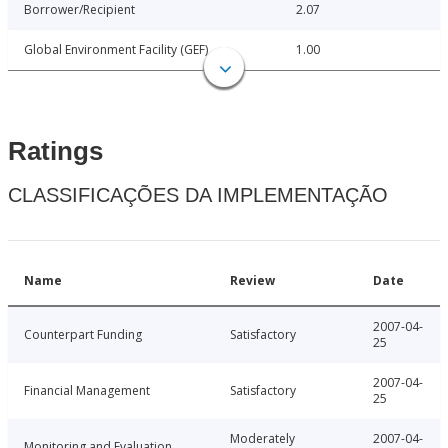
Borrower/Recipient
2.07
Global Environment Facility (GEF)
1.00
Ratings
CLASSIFICAÇÕES DA IMPLEMENTAÇÃO
Name
Review
Date
2007-04-
Counterpart Funding
Satisfactory
25
2007-04-
Financial Management
Satisfactory
25
Moderately
2007-04-
Monitoring and Evaluation