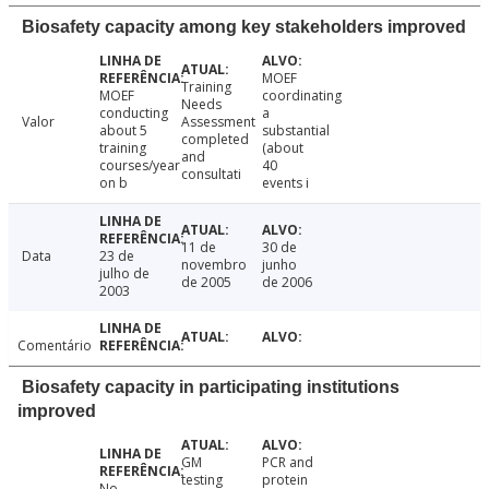
Biosafety capacity among key stakeholders improved
MOEF
Training
MOEF
coordinating
Needs
conducting
a
Valor
Assessment
about 5
substantial
completed
training
(about
and
courses/year
40
consultati
on b
events i
11 de
30 de
Data
23 de
novembro
junho
julho de
de 2005
de 2006
2003
Comentário
Biosafety capacity in participating institutions
improved
GM
PCR and
testing
protein
No