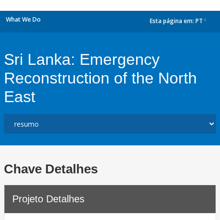
What We Do
Esta página em:
PT
dropdown
Sri Lanka: Emergency
Reconstruction of the North
East
Chave Detalhes
Projeto Detalhes