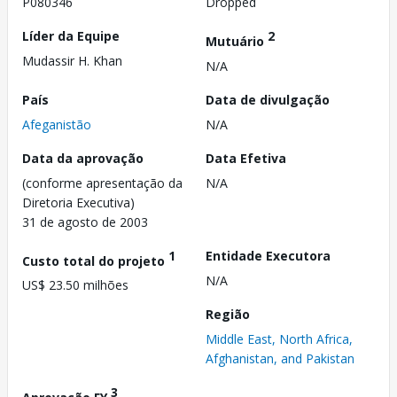
P080346
Dropped
Líder da Equipe
2
Mutuário
Mudassir H. Khan
N/A
País
Data de divulgação
Afeganistão
N/A
Data da aprovação
Data Efetiva
(conforme apresentação da
N/A
Diretoria Executiva)
31 de agosto de 2003
1
Entidade Executora
Custo total do projeto
N/A
US$ 23.50 milhões
Região
Middle East, North Africa,
Afghanistan, and Pakistan
3
Aprovação FY