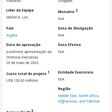
P080844
Dropped
Líder da Equipe
2
Mutuário
Michel A. Loir
N/A
País
Data de divulgação
Argélia
N/A
Data da aprovação
Data Efetiva
(conforme apresentação da
N/A
Diretoria Executiva)
20 de maio de 2003
1
Entidade Executora
Custo total do projeto
N/A
US$ 150.00 milhões
Região
Middle East, North Africa,
Afghanistan, and Pakistan
3
Aprovação FY