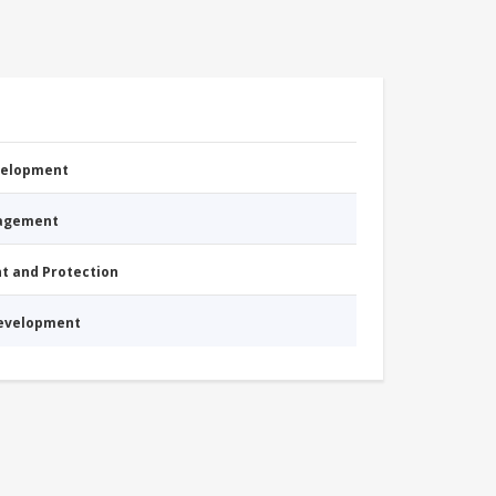
evelopment
nagement
nt and Protection
Development