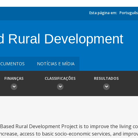
Esta página em:
Português
 Rural Development
CUMENTOS
NOTÍCIAS E MÍDIA
FINANÇAS
CLASSIFICAÇÕES
RESULTADOS
sed Rural Development Project is to improve the living con
ncrease, access to basic socio-economic services, and impro