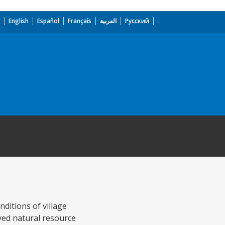
English
Español
Français
العربية
Русский
ditions of village
ved natural resource