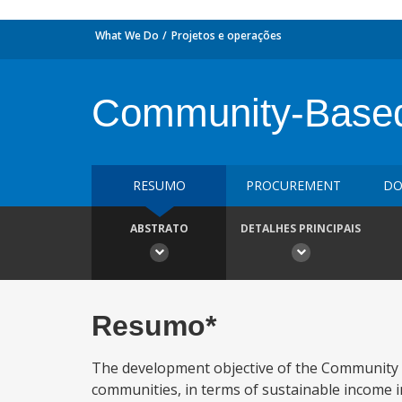
What We Do
Projetos e operações
Community-Based
RESUMO
PROCUREMENT
DO
ABSTRATO
DETALHES PRINCIPAIS
Resumo*
The development objective of the Community Ba
communities, in terms of sustainable income i