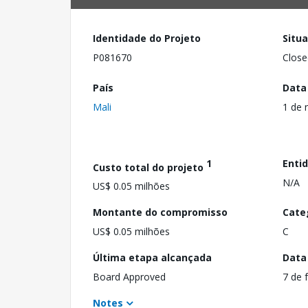
Identidade do Projeto
Situ
P081670
Close
País
Data
Mali
1 de 
1
Enti
Custo total do projeto
N/A
US$ 0.05 milhões
Montante do compromisso
Cate
US$ 0.05 milhões
C
Última etapa alcançada
Data
Board Approved
7 de 
Notes