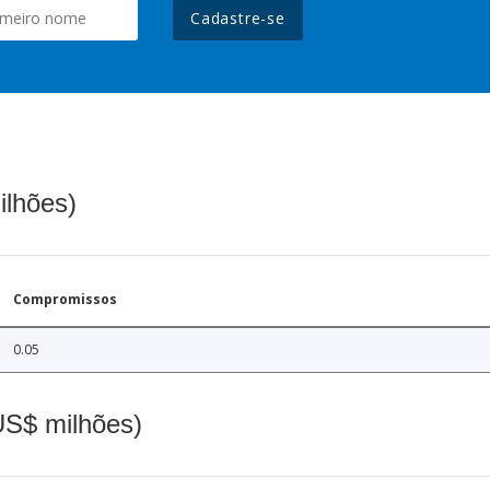
Cadastre-se
ilhões)
Compromissos
0.05
(US$ milhões)