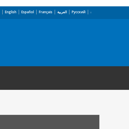
English
Español
Français
العربية
Русский