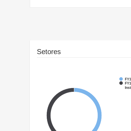
Setores
FY1
FY1
Inst