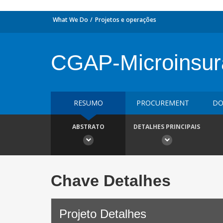
What We Do
Projetos e operações
CGAP-Microinsura
RESUMO
PROCUREMENT
DO
ABSTRATO
DETALHES PRINCIPAIS
Chave Detalhes
Projeto Detalhes