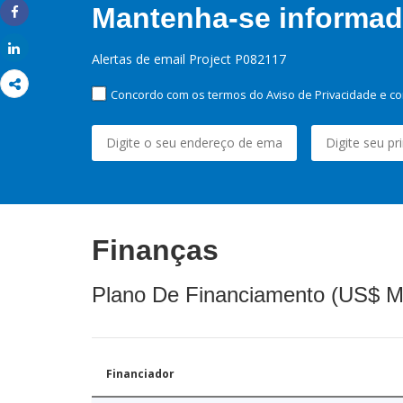
Mantenha-se informado
Share
Share
Alertas de email Project P082117
Concordo com os termos do Aviso de Privacidade e co
Finanças
Plano De Financiamento (US$ M
Financiador