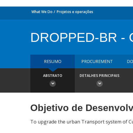
What We Do
Projetos e operações
DROPPED-BR - Cu
RESUMO
PROCUREMENT
DO
ABSTRATO
DETALHES PRINCIPAIS
Objetivo de Desenvol
To upgrade the urban Transport system of Cu