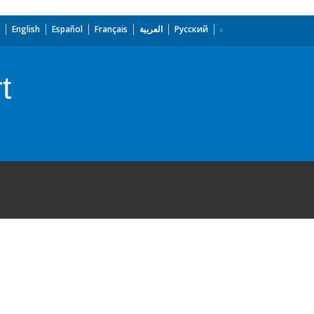
English
Español
Français
العربية
Русский
t