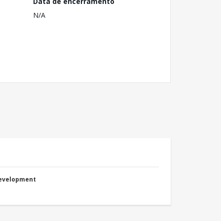
Data de encerramento
N/A
Development