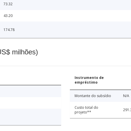
73.32
43.20
174.78
(US$ milhões)
Instrumento de
empréstimo
Montante do subsídio
N/A
Custo total do
291.
projeto**