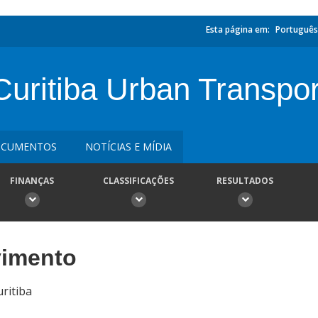
Esta página em:
Português
ritiba Urban Transpor
CUMENTOS
NOTÍCIAS E MÍDIA
FINANÇAS
CLASSIFICAÇÕES
RESULTADOS
vimento
ritiba