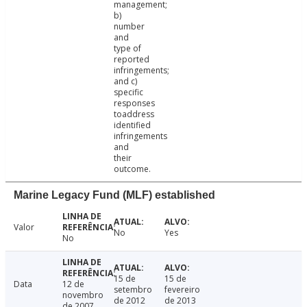
management;
b)
number
and
type of
reported
infringements;
and c)
specific
responses
toaddress
identified
infringements
and
their
outcome.
Marine Legacy Fund (MLF) established
Valor
No
Yes
No
15 de
15 de
Data
12 de
setembro
fevereiro
novembro
de 2012
de 2013
de 2007