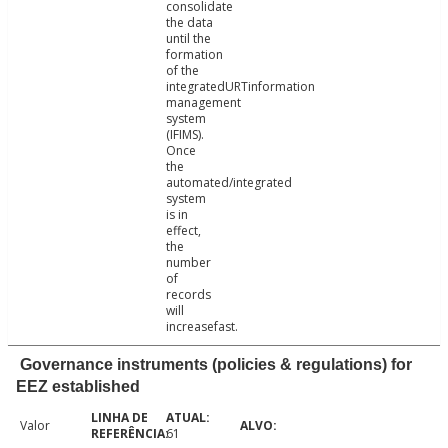
consolidate
the data
until the
formation
of the
integratedURTinformation
management
system
(IFIMS).
Once
the
automated/integrated
system
is in
effect,
the
number
of
records
will
increasefast.
Governance instruments (policies & regulations) for
EEZ established
Valor
61