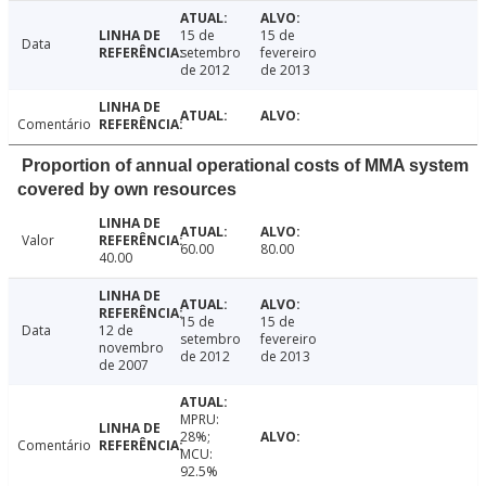
15 de
15 de
Data
setembro
fevereiro
de 2012
de 2013
Comentário
Proportion of annual operational costs of MMA system
covered by own resources
Valor
60.00
80.00
40.00
15 de
15 de
Data
12 de
setembro
fevereiro
novembro
de 2012
de 2013
de 2007
MPRU:
28%;
Comentário
MCU:
92.5%