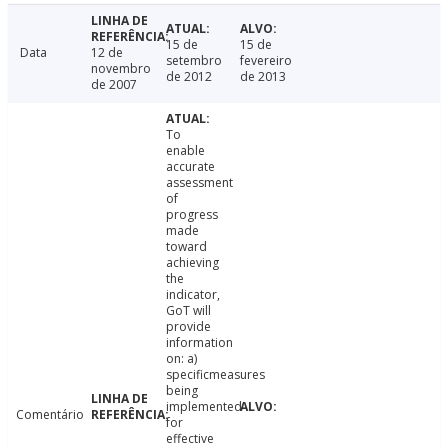
15 de
15 de
Data
12 de
setembro
fevereiro
novembro
de 2012
de 2013
de 2007
To
enable
accurate
assessment
of
progress
made
toward
achieving
the
indicator,
GoT will
provide
information
on: a)
specificmeasures
being
implemented
Comentário
for
effective