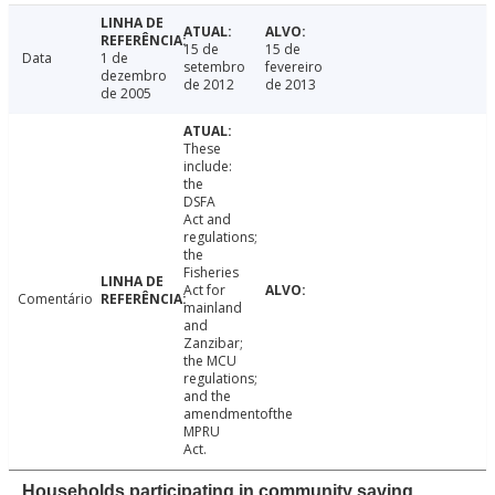
15 de
15 de
Data
1 de
setembro
fevereiro
dezembro
de 2012
de 2013
de 2005
These
include:
the
DSFA
Act and
regulations;
the
Fisheries
Act for
Comentário
mainland
and
Zanzibar;
the MCU
regulations;
and the
amendmentofthe
MPRU
Act.
Households participating in community saving