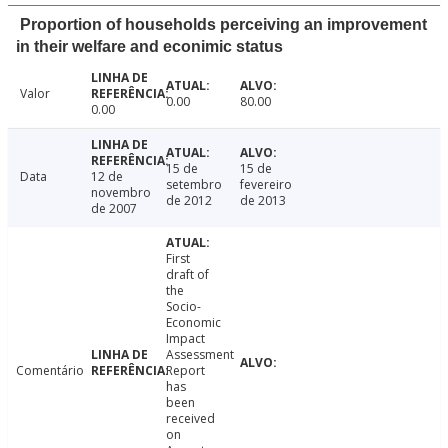
Proportion of households perceiving an improvement
in their welfare and econimic status
Valor
0.00
80.00
0.00
15 de
15 de
Data
12 de
setembro
fevereiro
novembro
de 2012
de 2013
de 2007
First
draft of
the
Socio-
Economic
Impact
Assessment
Comentário
Report
has
been
received
on