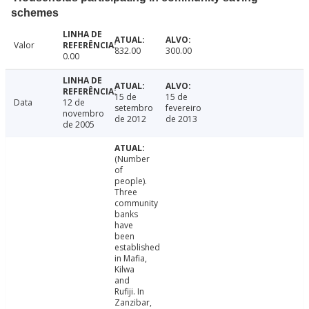
schemes
Valor
832.00
300.00
0.00
15 de
15 de
Data
12 de
setembro
fevereiro
novembro
de 2012
de 2013
de 2005
(Number
of
people).
Three
community
banks
have
been
established
in Mafia,
Kilwa
and
Rufiji. In
Zanzibar,