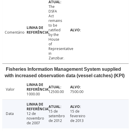
The
DSFA
Act
remains
to be
ratified
Comentário
by the
House
of
Representative
in
Zanzibar.
Fisheries Information Management System supplied
with increased observation data (vessel catches) (KPI)
Valor
12500.00
7500.00
1000.00
15 de
15 de
Data
12 de
setembro
fevereiro
novembro
de 2012
de 2013
de 2007