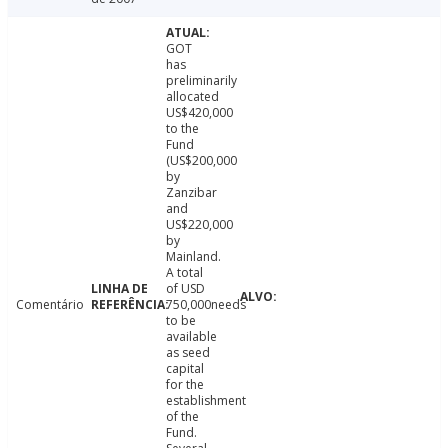
GOT
has
preliminarily
allocated
US$420,000
to the
Fund
(US$200,000
by
Zanzibar
and
US$220,000
by
Mainland.
A total
of USD
Comentário
750,000needs
to be
available
as seed
capital
for the
establishment
of the
Fund.