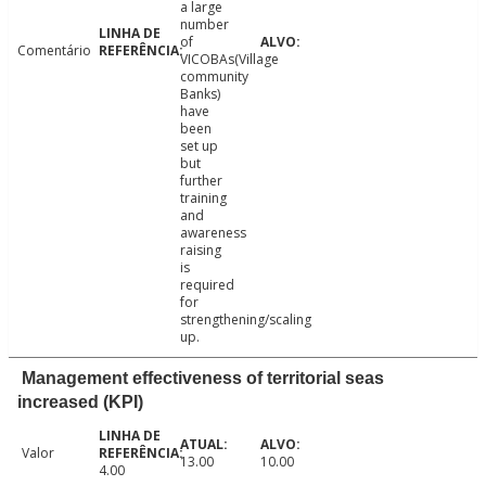
a large
number
of
Comentário
VICOBAs(Village
community
Banks)
have
been
set up
but
further
training
and
awareness
raising
is
required
for
strengthening/scaling
up.
Management effectiveness of territorial seas
increased (KPI)
Valor
13.00
10.00
4.00