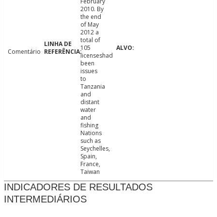
February
2010. By
the end
of May
2012 a
total of
105
Comentário
licenseshad
been
issues
to
Tanzania
and
distant
water
and
fishing
Nations
such as
Seychelles,
Spain,
France,
Taiwan
INDICADORES DE RESULTADOS
INTERMEDIÁRIOS