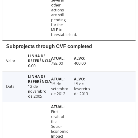
Several
other
actions
are still
pending
for the
MLF to
beestablished.
Subprojects through CVF completed
Valor
792.00
400.00
0.00
15 de
15 de
Data
12 de
setembro
fevereiro
novembro
de 2012
de 2013
de 2005
First
draft of
the
Socio-
Economic
Impact