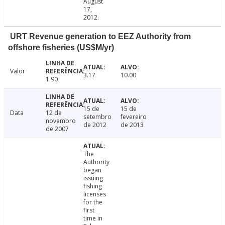
August
17,
2012.
URT Revenue generation to EEZ Authority from
offshore fisheries (US$M/yr)
Valor
3.17
10.00
1.90
15 de
15 de
Data
12 de
setembro
fevereiro
novembro
de 2012
de 2013
de 2007
The
Authority
began
issuing
fishing
licenses
for the
first
time in