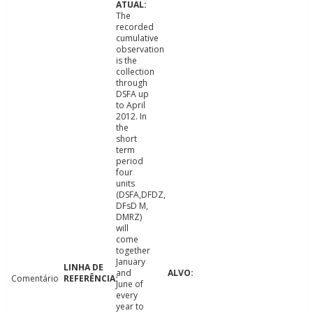
The
recorded
cumulative
observation
is the
collection
through
DSFA up
to April
2012. In
the
short
term
period
four
units
(DSFA,DFDZ,
DFsD M,
DMRZ)
will
come
together
January
and
Comentário
June of
every
year to