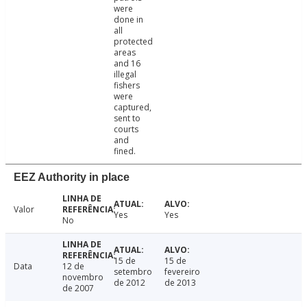
were
done in
all
protected
areas
and 16
illegal
fishers
were
captured,
sent to
courts
and
fined.
EEZ Authority in place
Valor
Yes
Yes
No
15 de
15 de
Data
12 de
setembro
fevereiro
novembro
de 2012
de 2013
de 2007