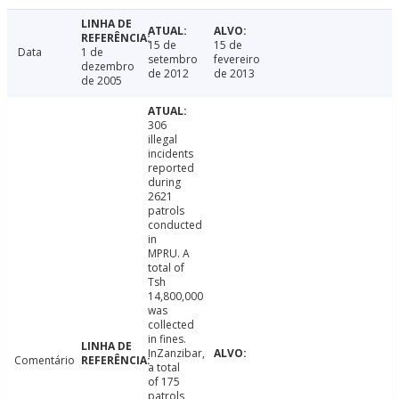
15 de
15 de
Data
1 de
setembro
fevereiro
dezembro
de 2012
de 2013
de 2005
306
illegal
incidents
reported
during
2621
patrols
conducted
in
MPRU. A
total of
Tsh
14,800,000
was
collected
in fines.
InZanzibar,
Comentário
a total
of 175
patrols