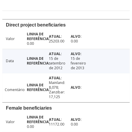
Direct project beneficiaries
Valor
25203.00
0.00
0.00
15 de
15 de
Data
setembro
fevereiro
de 2012
de 2013
Mainland:
8,078;
Comentário
Zanzibar:
17,125
Female beneficiaries
Valor
11172.00
0.00
0.00