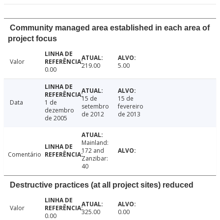
Community managed area established in each area of
project focus
Valor
219.00
5.00
0.00
15 de
15 de
Data
1 de
setembro
fevereiro
dezembro
de 2012
de 2013
de 2005
Mainland:
172 and
Comentário
Zanzibar:
40
Destructive practices (at all project sites) reduced
Valor
325.00
0.00
0.00