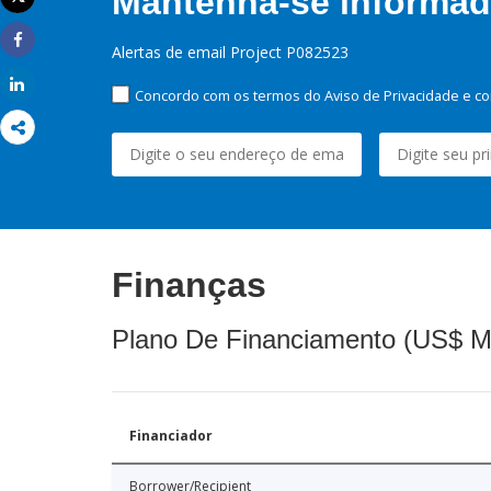
Mantenha-se informado
Imprimir
Alertas de email Project P082523
Share
Share
Concordo com os termos do Aviso de Privacidade e co
Finanças
Plano De Financiamento (US$ M
Financiador
Borrower/Recipient