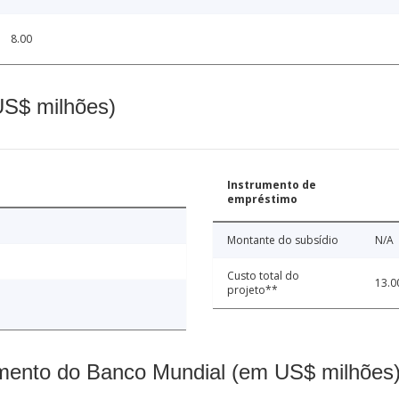
8.00
(US$ milhões)
Instrumento de
empréstimo
Montante do subsídio
N/A
Custo total do
13.0
projeto**
mento do Banco Mundial (em US$ milhões)