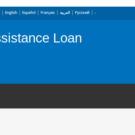
English
Español
Français
العربية
Русский
ssistance Loan