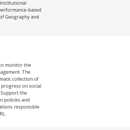
nstitutional
ng performance-based
e of Geography and
 to monitor the
management. The
atic collection of
 progress on social
) Support the
n policies and
zations responsible
RL.