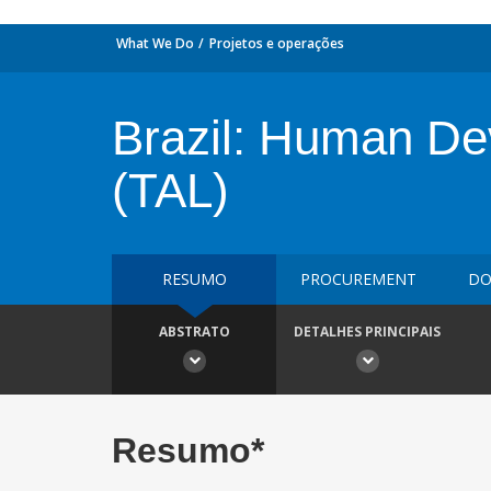
What We Do
Projetos e operações
Brazil: Human De
(TAL)
RESUMO
PROCUREMENT
DO
ABSTRATO
DETALHES PRINCIPAIS
Resumo*