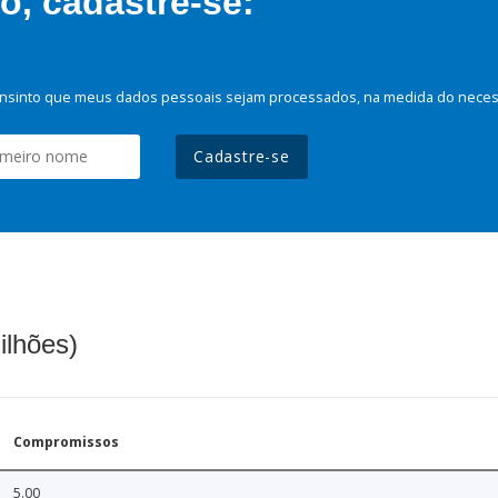
, cadastre-se:
nsinto que meus dados pessoais sejam processados, na medida do necessá
Cadastre-se
ilhões)
Compromissos
5.00