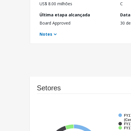
US$ 8.00 milhões
C
Última etapa alcançada
Data
Board Approved
30 de
Notes
Setores
FY1
(Cen
FY1
FY17