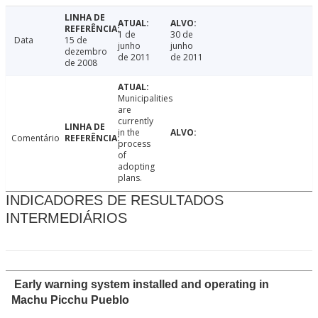
1 de
30 de
Data
15 de
junho
junho
dezembro
de 2011
de 2011
de 2008
Municipalities
are
currently
in the
Comentário
process
of
adopting
plans.
INDICADORES DE RESULTADOS
INTERMEDIÁRIOS
Early warning system installed and operating in
Machu Picchu Pueblo