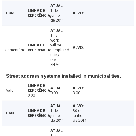
1 de
Data
junho
de 2011
This
work
will be
Comentário
completed
using
the
SFLAC.
Street address systems installed in municipalities.
Valor
0.00
3.00
0.00
1 de
30 de
Data
junho
junho
de 2011
de 2011
The