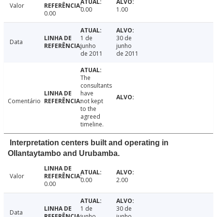
Valor
0.00
1.00
0.00
1 de
30 de
Data
junho
junho
de 2011
de 2011
The
consultants
have
Comentário
not kept
to the
agreed
timeline.
Interpretation centers built and operating in
Ollantaytambo and Urubamba.
Valor
0.00
2.00
0.00
1 de
30 de
Data
junho
junho