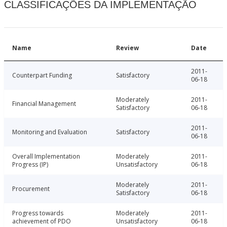
CLASSIFICAÇÕES DA IMPLEMENTAÇÃO
Name
Review
Date
2011-
Counterpart Funding
Satisfactory
06-18
Moderately
2011-
Financial Management
Satisfactory
06-18
2011-
Monitoring and Evaluation
Satisfactory
06-18
Overall Implementation
Moderately
2011-
Progress (IP)
Unsatisfactory
06-18
Moderately
2011-
Procurement
Satisfactory
06-18
Progress towards
Moderately
2011-
achievement of PDO
Unsatisfactory
06-18