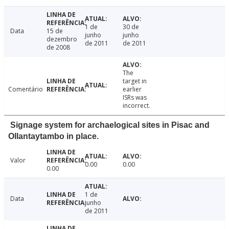
1 de
30 de
Data
15 de
junho
junho
dezembro
de 2011
de 2011
de 2008
The
target in
Comentário
earlier
ISRs was
incorrect.
Signage system for archaelogical sites in Pisac and
Ollantaytambo in place.
Valor
0.00
0.00
0.00
1 de
Data
junho
de 2011