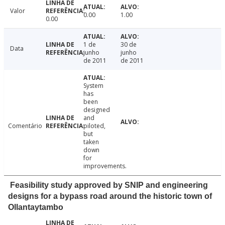
Valor
0.00
1.00
0.00
1 de
30 de
Data
junho
junho
de 2011
de 2011
System
has
been
designed
and
Comentário
piloted,
but
taken
down
for
improvements.
Feasibility study approved by SNIP and engineering
designs for a bypass road around the historic town of
Ollantaytambo