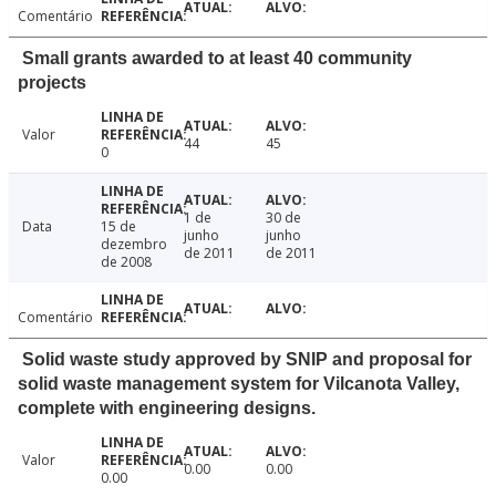
Comentário
Small grants awarded to at least 40 community
projects
Valor
44
45
0
1 de
30 de
Data
15 de
junho
junho
dezembro
de 2011
de 2011
de 2008
Comentário
Solid waste study approved by SNIP and proposal for
solid waste management system for Vilcanota Valley,
complete with engineering designs.
Valor
0.00
0.00
0.00