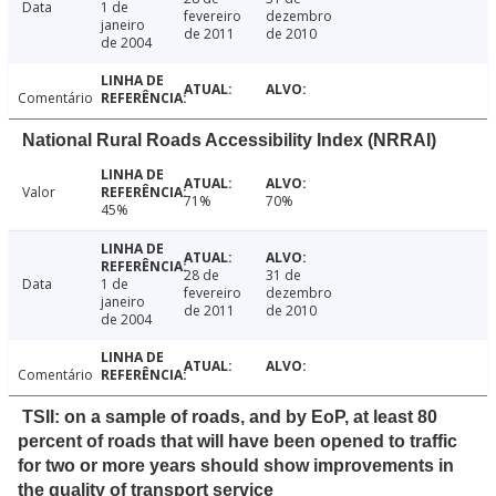
Data
1 de
fevereiro
dezembro
janeiro
de 2011
de 2010
de 2004
Comentário
National Rural Roads Accessibility Index (NRRAI)
Valor
71%
70%
45%
28 de
31 de
Data
1 de
fevereiro
dezembro
janeiro
de 2011
de 2010
de 2004
Comentário
TSII: on a sample of roads, and by EoP, at least 80
percent of roads that will have been opened to traffic
for two or more years should show improvements in
the quality of transport service