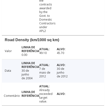
the
contracts
awarded
by the
Govt. to
Domestic
Contractors
under
APL2
Road Density (km/1000 sq km)
Valor
49.10
45.70
0.00
7 de
30 de
Data
30 de
maio de
junho
junho
2012
de 2012
de 2004
Already
exceeded
Comentário
target
value.