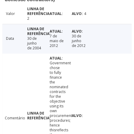
Valor
4
2
7 de
30 de
Data
30 de
maio de
junho
junho
2012
de 2012
de 2004
Government
chose
to fully
finance
the
nominated
contracts
for the
objective
using its
own
procurement
Comentário
procedures;
hence
thisreflects