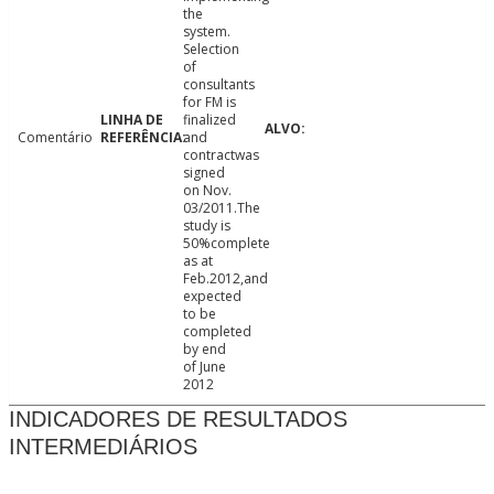
the
system.
Selection
of
consultants
for FM is
finalized
Comentário
and
contractwas
signed
on Nov.
03/2011.The
study is
50%complete
as at
Feb.2012,and
expected
to be
completed
by end
of June
2012
INDICADORES DE RESULTADOS
INTERMEDIÁRIOS