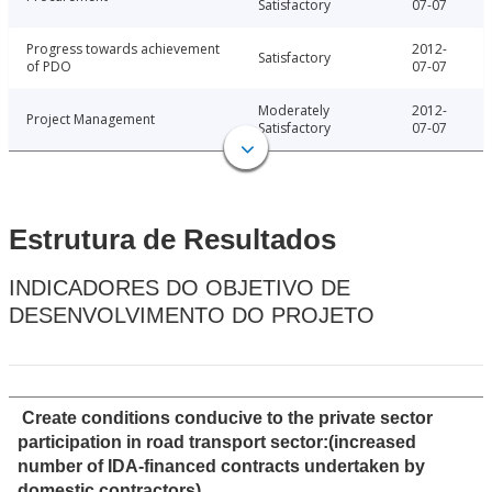
Satisfactory
07-07
Progress towards achievement
2012-
Satisfactory
of PDO
07-07
Moderately
2012-
Project Management
Satisfactory
07-07
Estrutura de Resultados
INDICADORES DO OBJETIVO DE
DESENVOLVIMENTO DO PROJETO
Create conditions conducive to the private sector
participation in road transport sector:(increased
number of IDA-financed contracts undertaken by
domestic contractors)