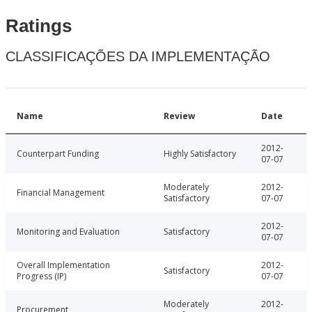
Ratings
CLASSIFICAÇÕES DA IMPLEMENTAÇÃO
Name
Review
Date
2012-
Counterpart Funding
Highly Satisfactory
07-07
Moderately
2012-
Financial Management
Satisfactory
07-07
2012-
Monitoring and Evaluation
Satisfactory
07-07
Overall Implementation
2012-
Satisfactory
Progress (IP)
07-07
Moderately
2012-
Procurement