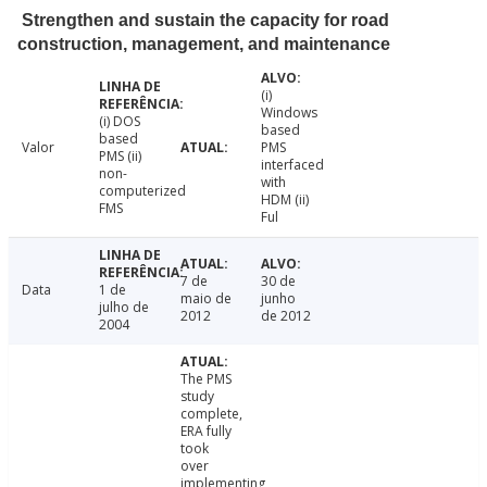
Strengthen and sustain the capacity for road
construction, management, and maintenance
(i)
Windows
(i) DOS
based
based
Valor
PMS
PMS (ii)
interfaced
non-
with
computerized
HDM (ii)
FMS
Ful
7 de
30 de
Data
1 de
maio de
junho
julho de
2012
de 2012
2004
The PMS
study
complete,
ERA fully
took
over
implementing