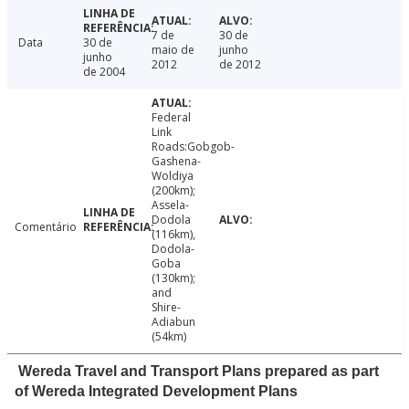
7 de
30 de
Data
30 de
maio de
junho
junho
2012
de 2012
de 2004
Federal
Link
Roads:Gobgob-
Gashena-
Woldiya
(200km);
Assela-
Dodola
Comentário
(116km),
Dodola-
Goba
(130km);
and
Shire-
Adiabun
(54km)
Wereda Travel and Transport Plans prepared as part
of Wereda Integrated Development Plans