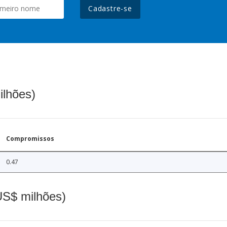
Cadastre-se
ilhões)
Compromissos
0.47
(US$ milhões)