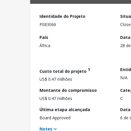
Identidade do Projeto
Situ
P083066
Close
País
Data
África
28 de
1
Enti
Custo total do projeto
N/A
US$ 0.47 milhões
Montante do compromisso
Cate
US$ 0.47 milhões
C
Última etapa alcançada
Data
Board Approved
6 de 
Notes