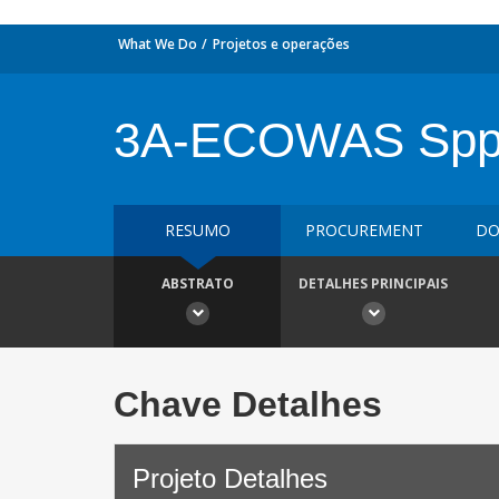
What We Do
Projetos e operações
3A-ECOWAS Sppor
RESUMO
PROCUREMENT
DO
ABSTRATO
DETALHES PRINCIPAIS
Chave Detalhes
Projeto Detalhes