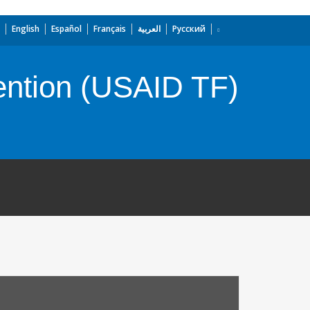
English
Español
Français
العربية
Русский
ntion (USAID TF)