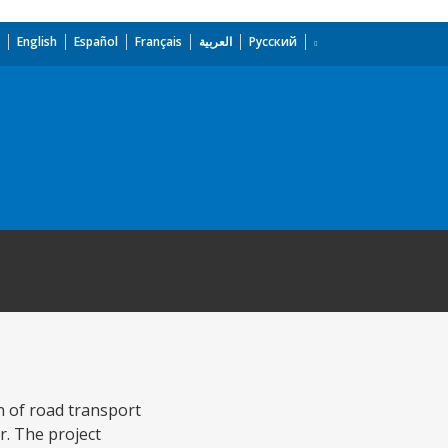
English
Español
Français
العربية
Русский
n of road transport
r. The project