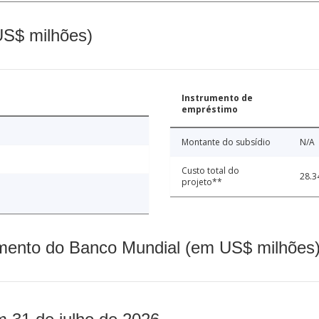
(US$ milhões)
Instrumento de
empréstimo
Montante do subsídio
N/A
Custo total do
28.3
projeto**
mento do Banco Mundial (em US$ milhões)