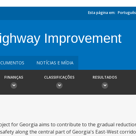
Esta página em:
Português
Highway Improvement
CUMENTOS
NOTÍCIAS E MÍDIA
FINANÇAS
CLASSIFICAÇÕES
RESULTADOS
ect for Georgia aims to contribute to the gradual reductio
 safety along the central part of Georgia's East-West corrido