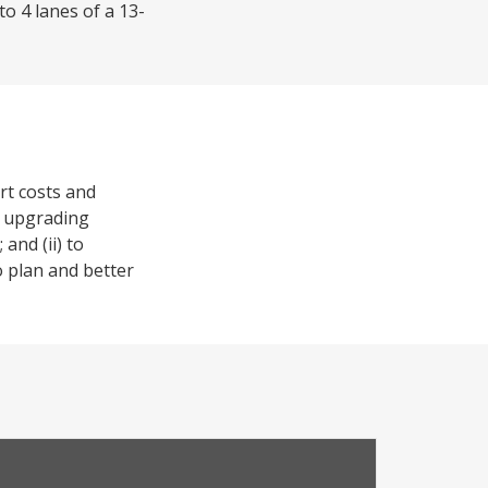
o 4 lanes of a 13-
rt costs and
h upgrading
and (ii) to
 plan and better