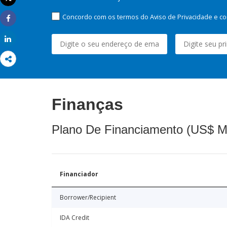
Imprimir
Concordo com os termos do Aviso de Privacidade e co
Share
Share
Finanças
Plano De Financiamento (US$ M
Financiador
Borrower/Recipient
IDA Credit