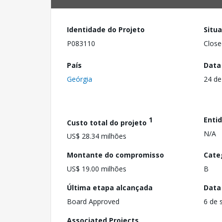
Identidade do Projeto
Situ
P083110
Close
País
Data
Geórgia
24 de
1
Enti
Custo total do projeto
N/A
US$ 28.34 milhões
Montante do compromisso
Cate
US$ 19.00 milhões
B
Última etapa alcançada
Data
Board Approved
6 de 
Associated Projects