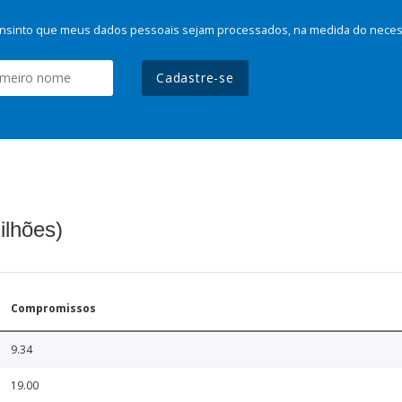
nsinto que meus dados pessoais sejam processados, na medida do necessá
Cadastre-se
ilhões)
Compromissos
9.34
19.00