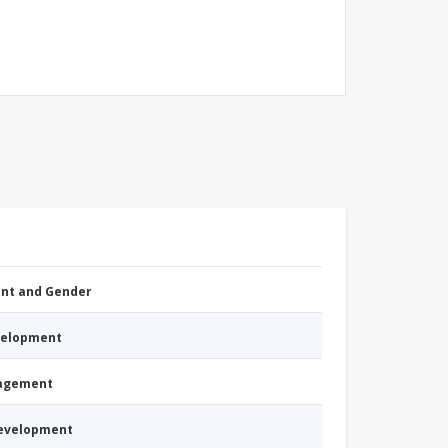
nt and Gender
evelopment
nagement
Development