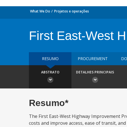
What We Do
Projetos e operações
First East-West 
RESUMO
PROCUREMENT
DO
ABSTRATO
DETALHES PRINCIPAIS
Resumo*
The First East-West Highway Improvement Proj
costs and improve access, ease of transit, and