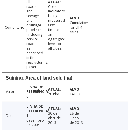
all
roads
Core
and
indicators
sewage
being
and
measured
Cumulative
drainage
first
Comentário
for all 4
pipelines
time at
cities.
(including
an
service
aggregate
roads
level for
as
all cities.
described
in the
restructuring
paper).
Suining: Area of land sold (ha)
Valor
70.6ha
141 ha
0
30 de
28 de
Data
1 de
abril de
junho
dezembro
2013
de 2013
de 2005