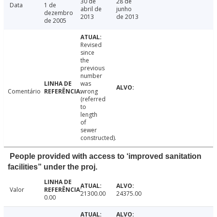
30 de
28 de
Data
1 de
abril de
junho
dezembro
2013
de 2013
de 2005
Revised
since
the
previous
number
was
Comentário
wrong
(referred
to
length
of
sewer
constructed).
People provided with access to ‘improved sanitation
facilities” under the proj.
Valor
21300.00
24375.00
0.00