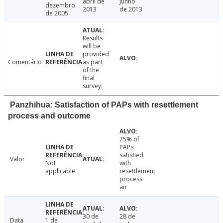
abril de
junho
dezembro
2013
de 2013
de 2005
Results
will be
provided
Comentário
as part
of the
final
survey.
Panzhihua: Satisfaction of PAPs with resettlement
process and outcome
75% of
PAPs
satisfied
Valor
Not
with
applicable
resettlement
process
an
30 de
28 de
Data
1 de