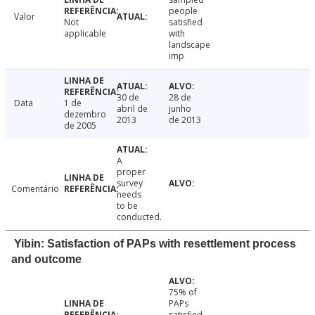
people
Valor
Not
satisfied
applicable
with
landscape
imp
30 de
28 de
Data
1 de
abril de
junho
dezembro
2013
de 2013
de 2005
A
proper
survey
Comentário
needs
to be
conducted.
Yibin: Satisfaction of PAPs with resettlement process
and outcome
75% of
PAPs
satisfied