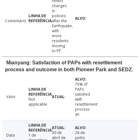
reflect
changes
in
policies
Comentário
after the
Earthquake,
with
more
residents
moving
to PP.
Mianyang: Satisfaction of PAPs with resettlement
process and outcome in both Pioneer Park and SEDZ.
75% of
PAPs
satisfied
Valor
Not
with
applicable
resettlement
process
an
30 de
28 de
Data
1 de
abril de
junho