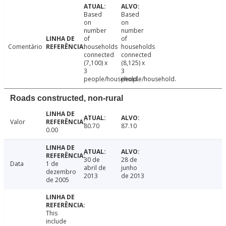
Based
Based
on
on
number
number
of
of
Comentário
households
households
connected
connected
(7,100) x
(8,125) x
3
3
people/household.
people/household.
Roads constructed, non-rural
Valor
80.70
87.10
0.00
30 de
28 de
Data
1 de
abril de
junho
dezembro
2013
de 2013
de 2005
This
include