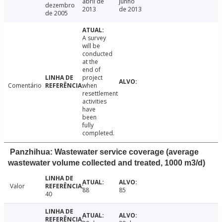
abril de
junho
dezembro
2013
de 2013
de 2005
A survey
will be
conducted
at the
end of
project
Comentário
when
resettlement
activities
have
been
fully
completed.
Panzhihua: Wastewater service coverage (average
wastewater volume collected and treated, 1000 m3/d)
Valor
88
85
40