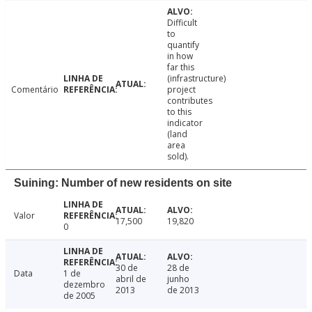
Difficult
to
quantify
in how
far this
(infrastructure)
Comentário
project
contributes
to this
indicator
(land
area
sold).
Suining: Number of new residents on site
Valor
17,500
19,820
0
30 de
28 de
Data
1 de
abril de
junho
dezembro
2013
de 2013
de 2005