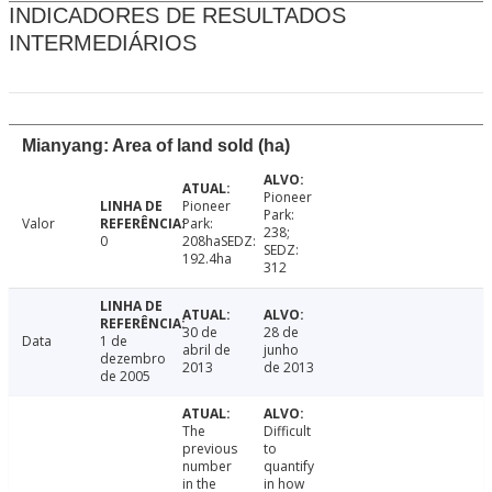
INDICADORES DE RESULTADOS
INTERMEDIÁRIOS
Mianyang: Area of land sold (ha)
Pioneer
Pioneer
Park:
Valor
Park:
238;
0
208haSEDZ:
SEDZ:
192.4ha
312
30 de
28 de
Data
1 de
abril de
junho
dezembro
2013
de 2013
de 2005
The
Difficult
previous
to
number
quantify
in the
in how