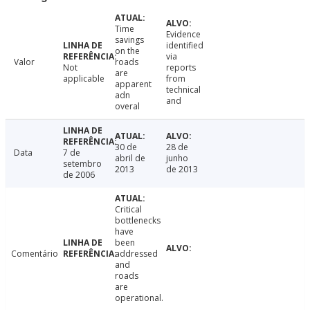
Time
Evidence
savings
identified
on the
via
Valor
roads
Not
reports
are
applicable
from
apparent
technical
adn
and
overal
30 de
28 de
Data
7 de
abril de
junho
setembro
2013
de 2013
de 2006
Critical
bottlenecks
have
been
Comentário
addressed
and
roads
are
operational.