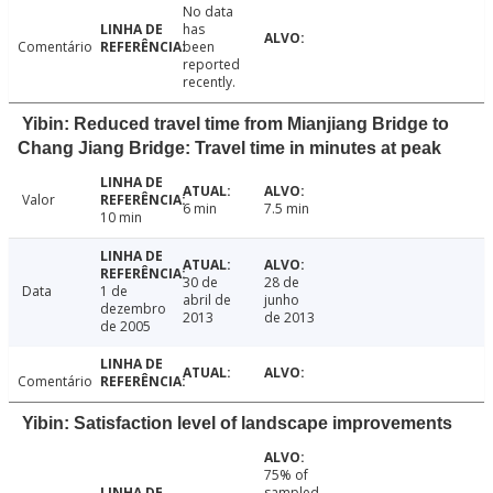
No data
has
Comentário
been
reported
recently.
Yibin: Reduced travel time from Mianjiang Bridge to
Chang Jiang Bridge: Travel time in minutes at peak
Valor
6 min
7.5 min
10 min
30 de
28 de
Data
1 de
abril de
junho
dezembro
2013
de 2013
de 2005
Comentário
Yibin: Satisfaction level of landscape improvements
75% of
sampled