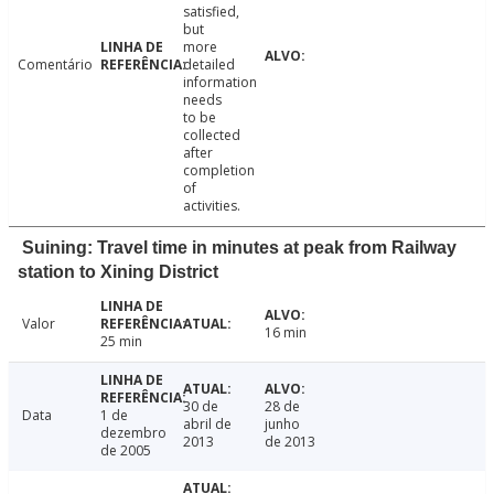
satisfied,
but
more
Comentário
detailed
information
needs
to be
collected
after
completion
of
activities.
Suining: Travel time in minutes at peak from Railway
station to Xining District
Valor
16 min
25 min
30 de
28 de
Data
1 de
abril de
junho
dezembro
2013
de 2013
de 2005