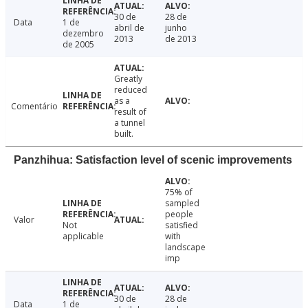
30 de
28 de
Data
1 de
abril de
junho
dezembro
2013
de 2013
de 2005
Greatly
reduced
as a
Comentário
result of
a tunnel
built.
Panzhihua: Satisfaction level of scenic improvements
75% of
sampled
people
Valor
Not
satisfied
applicable
with
landscape
imp
30 de
28 de
Data
1 de