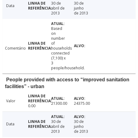
30 de
30 de
Data
abril de
junho
2013
de 2013
Based
on
number
of
Comentário
households
connected
(7,100) x
3
people/household.
People provided with access to “improved sanitation
facilities” - urban
Valor
21300.00
24375.00
0.00
30 de
30 de
Data
abril de
junho
2013
de 2013