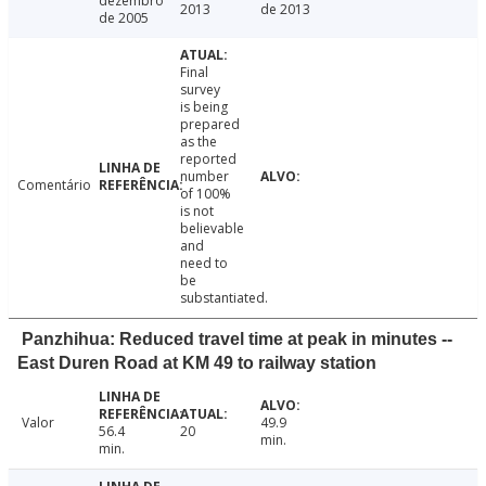
dezembro
2013
de 2013
de 2005
Final
survey
is being
prepared
as the
reported
number
Comentário
of 100%
is not
believable
and
need to
be
substantiated.
Panzhihua: Reduced travel time at peak in minutes --
East Duren Road at KM 49 to railway station
Valor
49.9
56.4
20
min.
min.