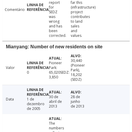
report
far this
for
(infrastructure)
Comentário
SEDZ
project
was
contributes
wrong
to land
and has
sales
been
and
corrected.
values.
Mianyang: Number of new residents on site
30,440
Pioneer
(Pioneer
Valor
Park:
Park),
0
65,020SEDZ:
18,202
3,850
(SEDZ)
30 de
28 de
Data
1 de
abril de
junho
dezembro
2013
de 2013
de 2005
The
numbers