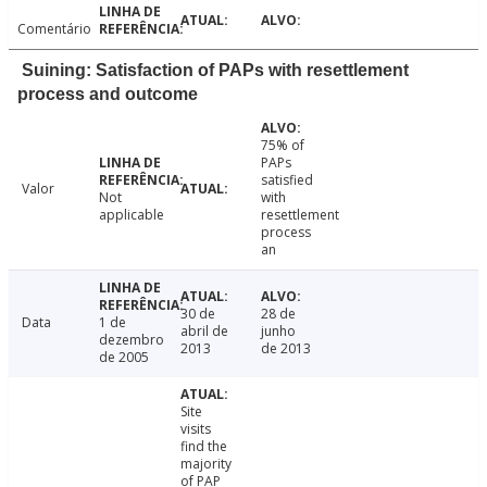
Comentário
Suining: Satisfaction of PAPs with resettlement
process and outcome
75% of
PAPs
satisfied
Valor
Not
with
applicable
resettlement
process
an
30 de
28 de
Data
1 de
abril de
junho
dezembro
2013
de 2013
de 2005
Site
visits
find the
majority
of PAP