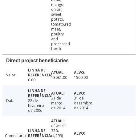
mango,
onion,
sweet
potato,
tomato,red
meat,
poultry
and
processed
food).
Direct project beneficiaries
Valor
13081.00
1500.00
0.00
31 de
31 de
Data
28 de
março
dezembro
fevereiro
de 2014
de 2014
de 2006
of which
33%
Comentário
(4,299)