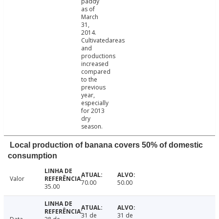
paddy
as of
March
31,
2014.
Cultivatedareas
and
productions
increased
compared
to the
previous
year,
especially
for 2013
dry
season.
Local production of banana covers 50% of domestic
consumption
Valor
70.00
50.00
35.00
31 de
31 de