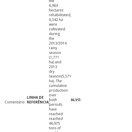
the
6,963
hectares
rehabilitated,
6,342 ha
were
cultivated
during
the
2013/2014
rainy
season
(1,771
ha) and
2013
dry
season(5,571
ha). The
cumulative
production
over
both
Comentário
periods
have
reached
reached
46,975
tons of