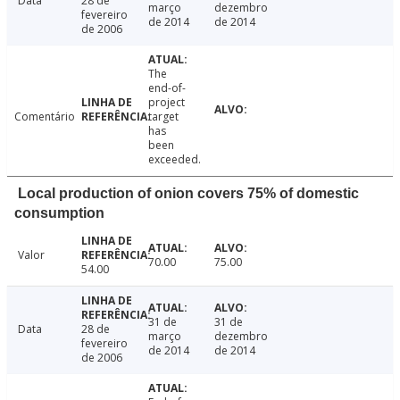
Data
28 de
março
dezembro
fevereiro
de 2014
de 2014
de 2006
The
end-of-
project
Comentário
target
has
been
exceeded.
Local production of onion covers 75% of domestic
consumption
Valor
70.00
75.00
54.00
31 de
31 de
Data
28 de
março
dezembro
fevereiro
de 2014
de 2014
de 2006