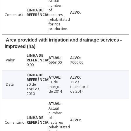
Actual
number
of
Comentário
hectares
rehabilitated
for rice
production.
Area provided with irrigation and drainage services -
Improved (ha)
Valor
6963.00
7000.00
0.00
31 de
31 de
Data
30 de
março
dezembro
abril de
de 2014
de 2014
2010
Actual
number
of
Comentário
hectares
rehabilitated