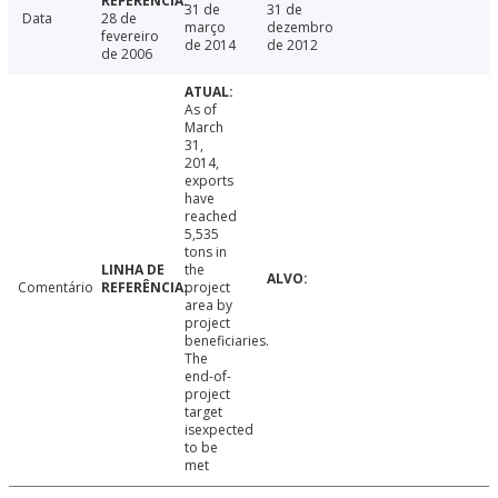
31 de
31 de
Data
28 de
março
dezembro
fevereiro
de 2014
de 2012
de 2006
As of
March
31,
2014,
exports
have
reached
5,535
tons in
the
Comentário
project
area by
project
beneficiaries.
The
end-of-
project
target
isexpected
to be
met