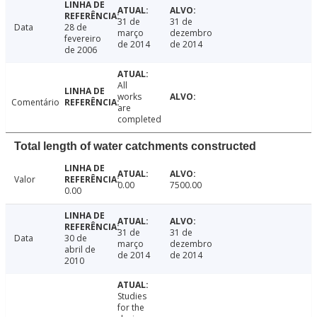
31 de
31 de
Data
28 de
março
dezembro
fevereiro
de 2014
de 2014
de 2006
All
works
Comentário
are
completed
Total length of water catchments constructed
Valor
0.00
7500.00
0.00
31 de
31 de
Data
30 de
março
dezembro
abril de
de 2014
de 2014
2010
Studies
for the