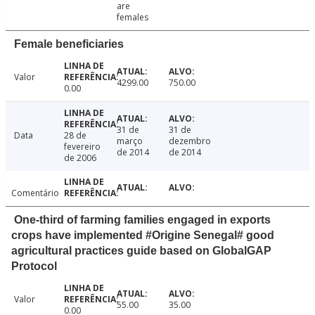
are
females
Female beneficiaries
Valor
4299.00
750.00
0.00
31 de
31 de
Data
28 de
março
dezembro
fevereiro
de 2014
de 2014
de 2006
Comentário
One-third of farming families engaged in exports
crops have implemented #Origine Senegal# good
agricultural practices guide based on GlobalGAP
Protocol
Valor
55.00
35.00
0.00