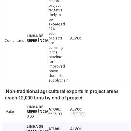
End-of-
project
target is
likely to
be
exceeded.
374
sub-
projects
Comentário
are
currently
in the
pipeline
for
improved
onion
domestic
supplychain.
Non-traditional agricultural exports in project areas
reach 12,000 tons by end of project
Valor
5535.00
12000.00
0.00