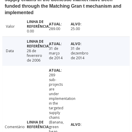
funded through the Matching Gran t mechanism and
implemented
Valor
289.00
25.00
0.00
31 de
31 de
Data
28 de
março
dezembro
fevereiro
de 2014
de 2014
de 2006
289
sub-
projects
are
under
implementation
in the
targeted
supply
chains
(Banana,
Comentário
green
bean,