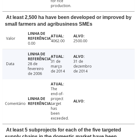
for rice
production.
At least 2,500 ha have been developed or improved by
small farmers and agribusiness SMEs
Valor
4062.00
2500.00
0.00
31 de
31 de
Data
28 de
março
dezembro
fevereiro
de 2014
de 2014
de 2006
The
end-of-
project
Comentário
target
has
been
exceeded.
At least 5 subprojects for each of the five targeted
supply chains in the domestic market have been