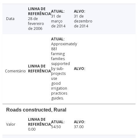
31 de
31 de
Data
28 de
março
dezembro
fevereiro
de 2014
de 2014
de 2006
Approximately
881
farming
families
supported
by sub-
Comentário
projects
use
good
irrigation
practices
guides.
Roads constructed, Rural
Valor
54.50
37.00
0.00