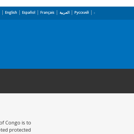
English
Español
Français
العربية
Русский
of Congo is to
eted protected