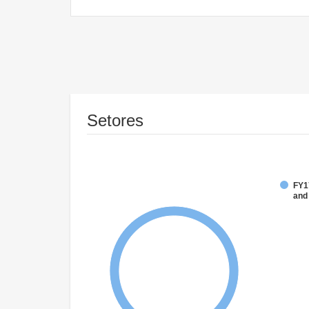
Setores
FY17
and