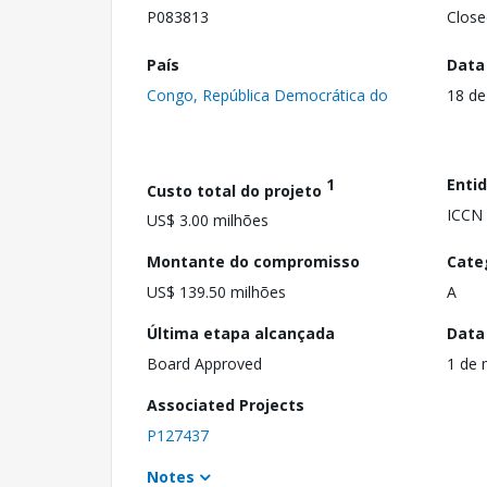
P083813
Close
País
Data
Congo, República Democrática do
18 de
1
Enti
Custo total do projeto
ICCN
US$ 3.00 milhões
Montante do compromisso
Cate
US$ 139.50 milhões
A
Última etapa alcançada
Data
Board Approved
1 de 
Associated Projects
P127437
Notes