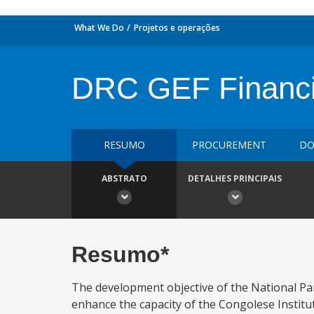
What We Do
Projetos e operações
DRC GEF Financi
RESUMO
PROCUREMENT
DO
ABSTRATO
DETALHES PRINCIPAIS
Resumo*
The development objective of the National Par
enhance the capacity of the Congolese Instit