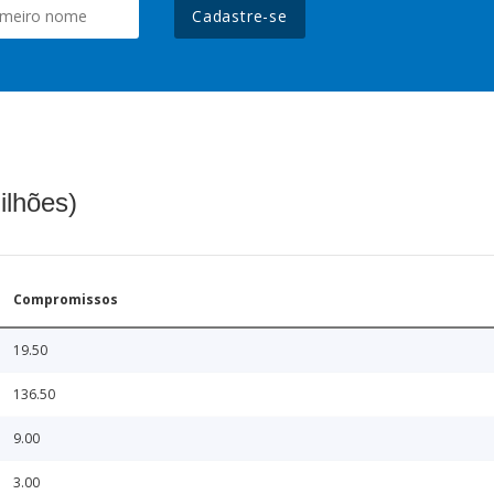
Cadastre-se
ilhões)
Compromissos
19.50
136.50
9.00
3.00