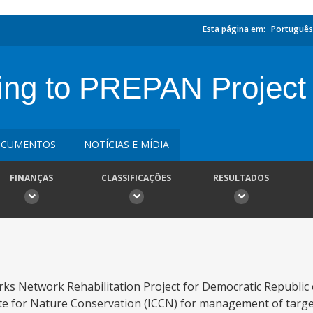
Esta página em:
Português
ng to PREPAN Project
CUMENTOS
NOTÍCIAS E MÍDIA
FINANÇAS
CLASSIFICAÇÕES
RESULTADOS
ks Network Rehabilitation Project for Democratic Republic 
ute for Nature Conservation (ICCN) for management of targ