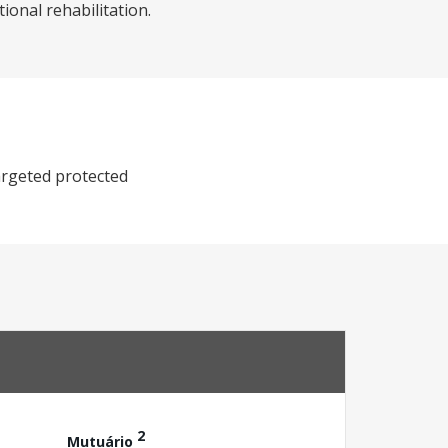
ional rehabilitation.
argeted protected
2
Mutuário