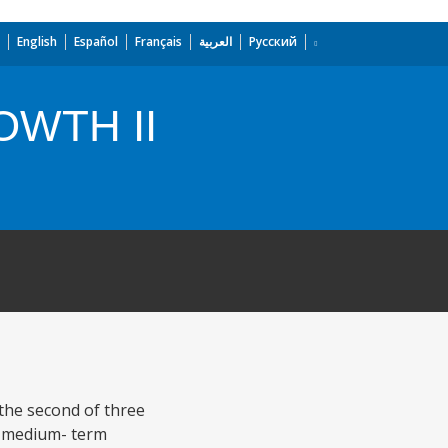
English
Español
Français
العربية
Русский
WTH II
the second of three
d medium- term