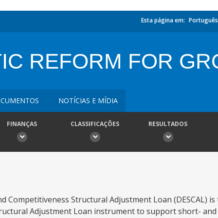
Esta página em:
Português
IC REFORM FOR GRO
CUMENTOS
NOTÍCIAS E MÍDIA
FINANÇAS
CLASSIFICAÇÕES
RESULTADOS
d Competitiveness Structural Adjustment Loan (DESCAL) is 
tructural Adjustment Loan instrument to support short- an