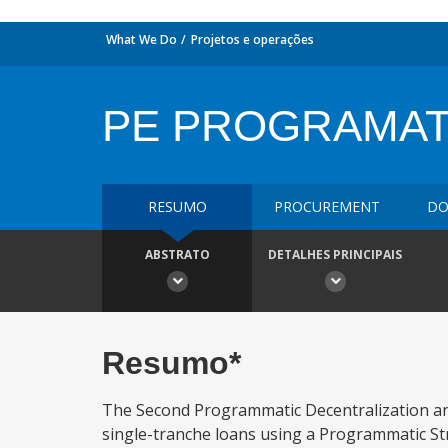
What We Do
Projetos e operações
PE PROGRAMAT
RESUMO
PROCUREMENT
DO
ABSTRATO
DETALHES PRINCIPAIS
Resumo*
The Second Programmatic Decentralization an
single-tranche loans using a Programmatic S