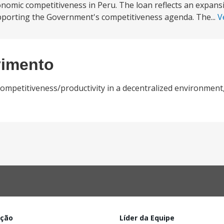
nomic competitiveness in Peru. The loan reflects an expansi
pporting the Government's competitiveness agenda. The...
V
vimento
mpetitiveness/productivity in a decentralized environment,
ação
Líder da Equipe