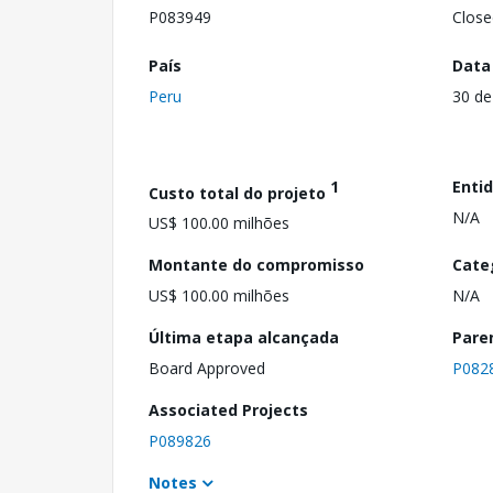
P083949
Close
País
Data
Peru
30 de
1
Enti
Custo total do projeto
N/A
US$ 100.00 milhões
Montante do compromisso
Cate
US$ 100.00 milhões
N/A
Última etapa alcançada
Pare
Board Approved
P082
Associated Projects
P089826
Notes