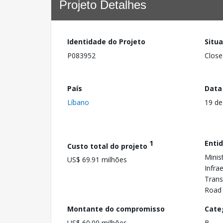
Projeto Detalhes
Identidade do Projeto
Situ
P083952
Close
País
Data
Líbano
19 de
1
Enti
Custo total do projeto
Minis
US$ 69.91 milhões
Infra
Trans
Road
Montante do compromisso
Cate
US$ 60.00 milhões
B