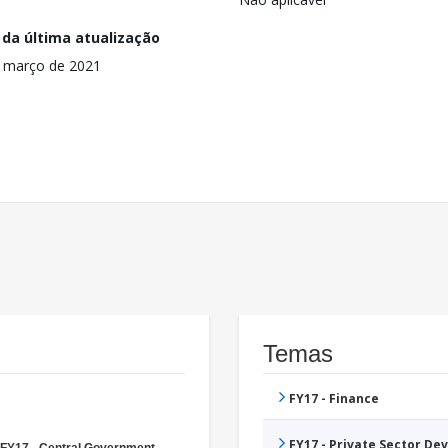
 da última atualização
 março de 2021
Temas
FY17 - Finance
FY17 - Private Sector D
FY17 - Central Government