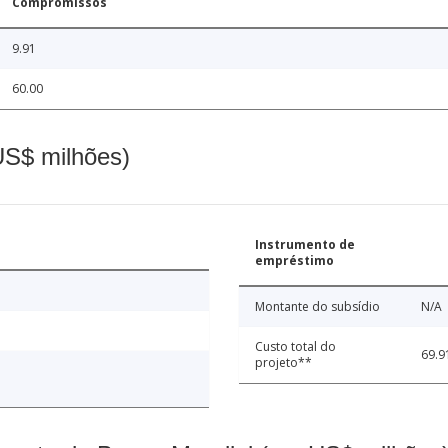
Compromissos
9.91
60.00
(US$ milhões)
Instrumento de
empréstimo
Montante do subsídio
N/A
Custo total do
69.9
projeto**