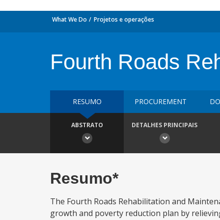
What We Do
Projetos e operações
Fourth Roads Reha
RESUMO
PROCUREMENT
DO
ABSTRATO
DETALHES PRINCIPAIS
Resumo*
The Fourth Roads Rehabilitation and Mainten
growth and poverty reduction plan by relievin