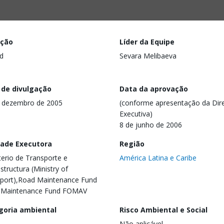
ação
Líder da Equipe
d
Sevara Melibaeva
 de divulgação
Data da aprovação
 dezembro de 2005
(conforme apresentação da Dire
Executiva)
8 de junho de 2006
dade Executora
Região
terio de Transporte e
América Latina e Caribe
estructura (Ministry of
port),Road Maintenance Fund
 Maintenance Fund FOMAV
goria ambiental
Risco Ambiental e Social
Não aplicável