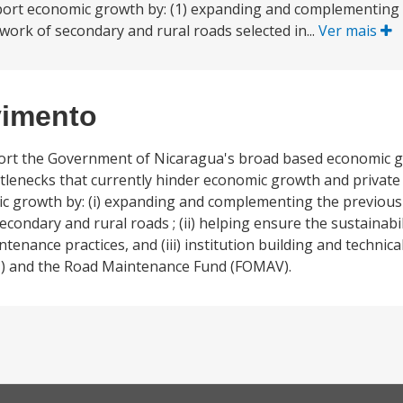
upport economic growth by: (1) expanding and complementing
ork of secondary and rural roads selected in...
Ver mais
vimento
port the Government of Nicaragua's broad based economic 
ttlenecks that currently hinder economic growth and private
mic growth by: (i) expanding and complementing the previous
ondary and rural roads ; (ii) helping ensure the sustainabil
nance practices, and (iii) institution building and technica
TI) and the Road Maintenance Fund (FOMAV).