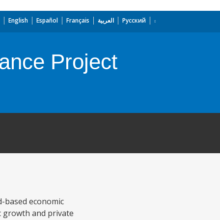
English
Español
Français
العربية
Русский
ance Project
ad-based economic
c growth and private