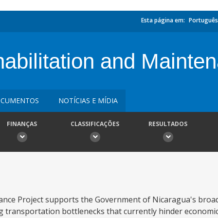
Esta página em:
Português
bilitation and Mainten
CUMENTOS
NOTÍCIAS E MÍDIA
FINANÇAS
CLASSIFICAÇÕES
RESULTADOS
ance Project supports the Government of Nicaragua's bro
g transportation bottlenecks that currently hinder economi