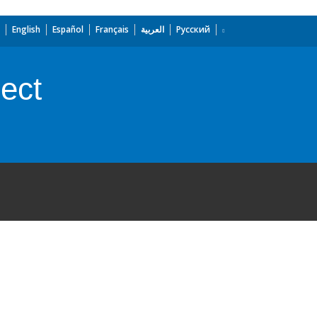
English
Español
Français
العربية
Русский
ect