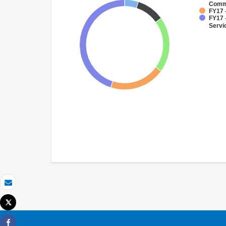
Commu
FY17 
FY17 
Servi
Email
Tweet
Imprimir