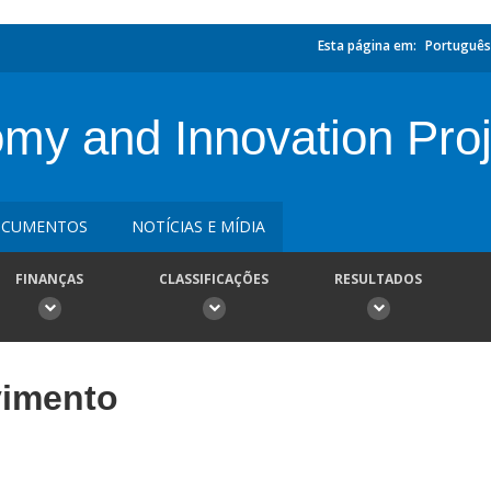
Esta página em:
Português
y and Innovation Proj
CUMENTOS
NOTÍCIAS E MÍDIA
FINANÇAS
CLASSIFICAÇÕES
RESULTADOS
vimento