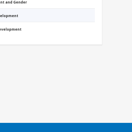
nt and Gender
evelopment
Development