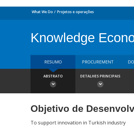
What We Do
Projetos e operações
Knowledge Econom
RESUMO
PROCUREMENT
DO
ABSTRATO
DETALHES PRINCIPAIS
Objetivo de Desenvol
To support innovation in Turkish industry