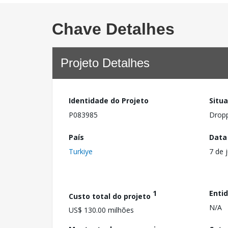
Chave Detalhes
Projeto Detalhes
Identidade do Projeto
Situ
P083985
Drop
País
Data
Turkiye
7 de 
1
Enti
Custo total do projeto
N/A
US$ 130.00 milhões