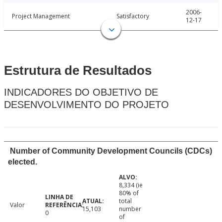
2006-
Project Management
Satisfactory
12-17
Estrutura de Resultados
INDICADORES DO OBJETIVO DE
DESENVOLVIMENTO DO PROJETO
Number of Community Development Councils (CDCs)
elected.
8,334 (ie
80% of
total
Valor
15,103
number
0
of