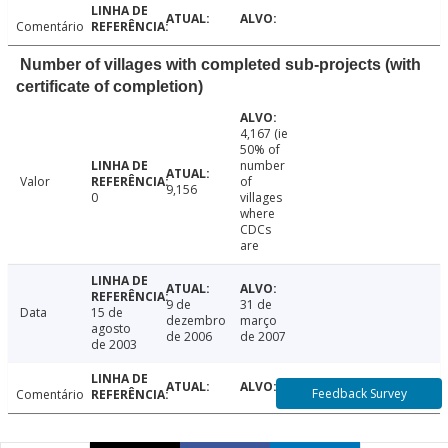
Comentário
Number of villages with completed sub-projects (with
certificate of completion)
4,167 (ie
50% of
number
Valor
of
9,156
0
villages
where
CDCs
are
9 de
31 de
Data
15 de
dezembro
março
agosto
de 2006
de 2007
de 2003
Feedback Survey
Comentário