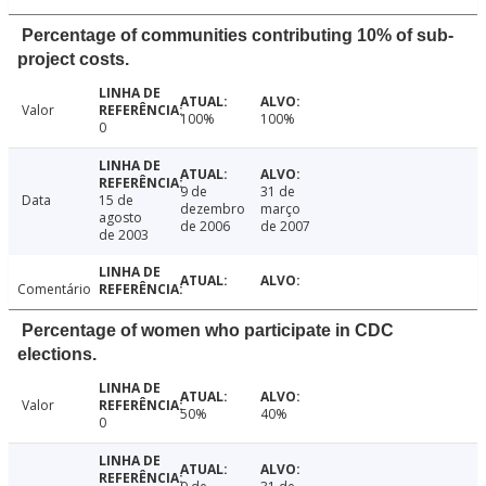
Percentage of communities contributing 10% of sub-
project costs.
Valor
100%
100%
0
9 de
31 de
Data
15 de
dezembro
março
agosto
de 2006
de 2007
de 2003
Comentário
Percentage of women who participate in CDC
elections.
Valor
50%
40%
0