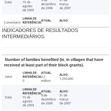
9 de
31 de
Data
15 de
dezembro
março
agosto
de 2006
de 2007
de 2003
Comentário
INDICADORES DE RESULTADOS
INTERMEDIÁRIOS
Number of families benefited (ie. in villages that have
received at least part of their block grants).
Valor
3.2
1,250,000
0
million
9 de
31 de
Data
15 de
dezembro
março
agosto
de 2006
de 2007
de 2003