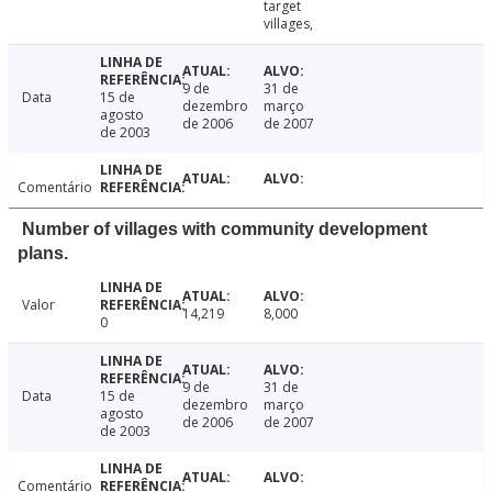
target
villages,
9 de
31 de
Data
15 de
dezembro
março
agosto
de 2006
de 2007
de 2003
Comentário
Number of villages with community development
plans.
Valor
14,219
8,000
0
9 de
31 de
Data
15 de
dezembro
março
agosto
de 2006
de 2007
de 2003
Comentário