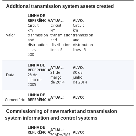
Additional transmission system assets created
Circuit
Circuit
Circuit
km
km
km
Valor
tranmission
transmission
tranmission
and
and
and
distribution
distribution
distribution
lines:
lines:-5
lines:- 5
500
31 de
30 de
Data
28 de
março
junho
julho de
de 2014
de 2014
2005
Comentário
Commissioning of new market and transmission
system information and control systems
SCADA/EMS