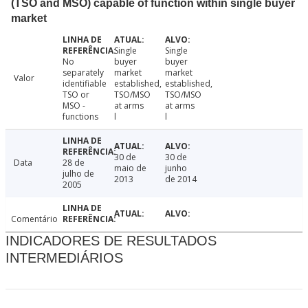
(TSO and MSO) capable of function within single buyer
market
Single
Single
No
buyer
buyer
separately
market
market
Valor
identifiable
established,
established,
TSO or
TSO/MSO
TSO/MSO
MSO -
at arms
at arms
functions
l
l
30 de
30 de
Data
28 de
maio de
junho
julho de
2013
de 2014
2005
Comentário
INDICADORES DE RESULTADOS
INTERMEDIÁRIOS