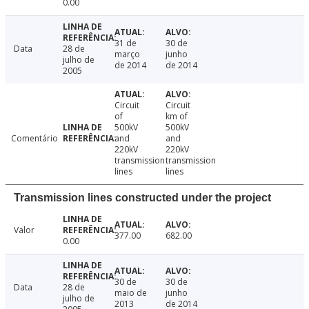
0.00
31 de
30 de
Data
28 de
março
junho
julho de
de 2014
de 2014
2005
Circuit
Circuit
of
km of
500kV
500kV
Comentário
and
and
220kV
220kV
transmission
transmission
lines
lines
Transmission lines constructed under the project
Valor
377.00
682.00
0.00
30 de
30 de
Data
28 de
maio de
junho
julho de
2013
de 2014