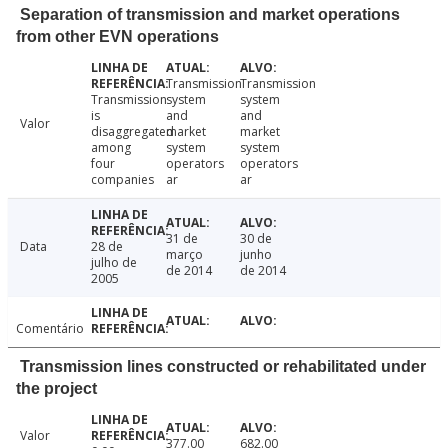
Separation of transmission and market operations
from other EVN operations
Transmission
Transmission
Transmission
system
system
is
and
and
Valor
disaggregated
market
market
among
system
system
four
operators
operators
companies
ar
ar
31 de
30 de
Data
28 de
março
junho
julho de
de 2014
de 2014
2005
Comentário
Transmission lines constructed or rehabilitated under
the project
Valor
377.00
682.00