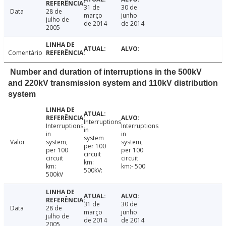
31 de
30 de
Data
28 de
março
junho
julho de
de 2014
de 2014
2005
Comentário
Number and duration of interruptions in the 500kV
and 220kV transmission system and 110kV distribution
system
Interruptions
Interruptions
Interruptions
in
in
in
system
Valor
system,
system,
per 100
per 100
per 100
circuit
circuit
circuit
km:
km:
km:- 500
500kV:
500kV
31 de
30 de
Data
28 de
março
junho
julho de
de 2014
de 2014
2005