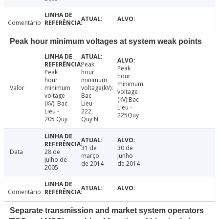
Comentário
Peak hour minimum voltages at system weak points
Peak
Peak
Peak
hour
hour
hour
minimum
minimum
Valor
minimum
voltage(kV):
voltage
voltage
Bac
(kV):Bac
(kV): Bac
Lieu-
Lieu -
Lieu -
222;
225Quy
205 Quy
Quy N
31 de
30 de
Data
28 de
março
junho
julho de
de 2014
de 2014
2005
Comentário
Separate transmission and market system operators