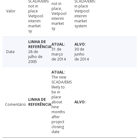
SCADA/EMS:
SCADA/EMS:
not in
not in
in place
place,
Valor
place
Vietpool
Vietpool
Vietpool
interim
interim
interim
market
market
market
system
sy
sy
31 de
30 de
Data
28 de
março
junho
julho de
de 2014
de 2014
2005
The new
SCADA/EMS
likely to
be in
place
about
Comentário
nine
months
after
project
closing
date