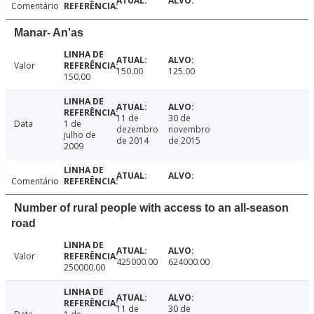
Comentário
Manar- An'as
Valor
150.00
125.00
150.00
11 de
30 de
Data
1 de
dezembro
novembro
julho de
de 2014
de 2015
2009
Comentário
Number of rural people with access to an all-season
road
Valor
425000.00
624000.00
250000.00
11 de
30 de