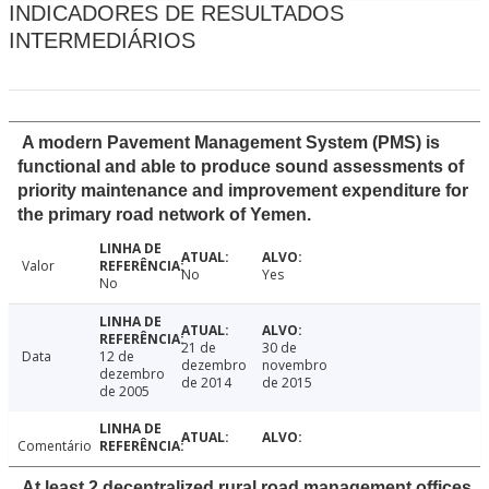
INDICADORES DE RESULTADOS
INTERMEDIÁRIOS
A modern Pavement Management System (PMS) is
functional and able to produce sound assessments of
priority maintenance and improvement expenditure for
the primary road network of Yemen.
Valor
No
Yes
No
21 de
30 de
Data
12 de
dezembro
novembro
dezembro
de 2014
de 2015
de 2005
Comentário
At least 2 decentralized rural road management offices