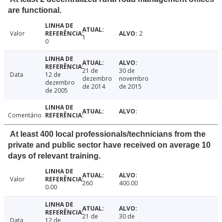
are functional.
Valor
2
1
0
21 de
30 de
Data
12 de
dezembro
novembro
dezembro
de 2014
de 2015
de 2005
Comentário
At least 400 local professionals/technicians from the
private and public sector have received on average 10
days of relevant training.
Valor
260
400.00
0.00
21 de
30 de
Data
12 de