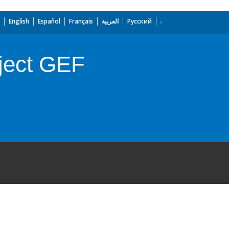
English
Español
Français
العربية
Русский
ject GEF