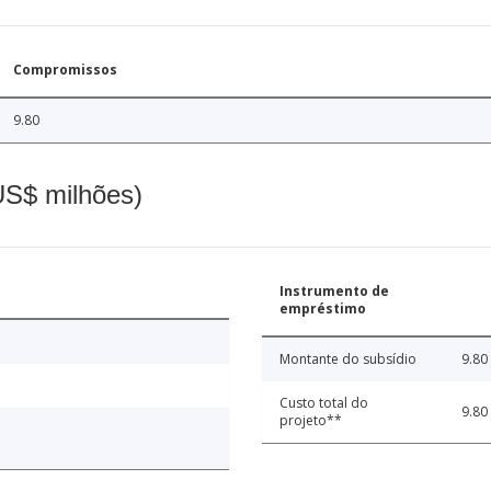
Compromissos
9.80
(US$ milhões)
Instrumento de
empréstimo
Montante do subsídio
9.80
Custo total do
9.80
projeto**