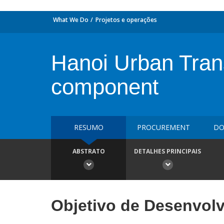
What We Do
Projetos e operações
Hanoi Urban Tran
component
RESUMO
PROCUREMENT
DO
ABSTRATO
DETALHES PRINCIPAIS
Objetivo de Desenvol