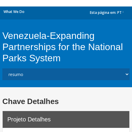
What We Do
Esta página em:
PT
dropdown
Venezuela-Expanding
Partnerships for the National
Parks System
Chave Detalhes
Projeto Detalhes