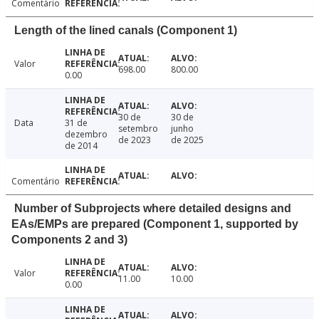
Comentário
Length of the lined canals (Component 1)
Valor
698.00
800.00
0.00
30 de
30 de
Data
31 de
setembro
junho
dezembro
de 2023
de 2025
de 2014
Comentário
Number of Subprojects where detailed designs and
EAs/EMPs are prepared (Component 1, supported by
Components 2 and 3)
Valor
11.00
10.00
0.00