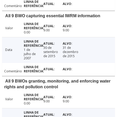
Comentário
All 9 BWO capturing essential IWRM information
Valor
9.00
9.00
0.00
30 de
31 de
Data
1 de
setembro
dezembro
julho de
de 2015
de 2015
2007
Comentário
All 9 BWOs granting, monitoring, and enforcing water
rights and pollution control
Valor
9.00
9.00
0.00