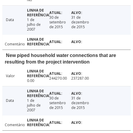
30 de
31 de
Data
1 de
setembro
dezembro
julho de
de 2015
de 2015
2007
Comentário
New piped household water connections that are
resulting from the project intervention
Valor
244270.00
237287.00
0.00
30 de
31 de
Data
1 de
setembro
dezembro
julho de
de 2015
de 2015
2007
Comentário