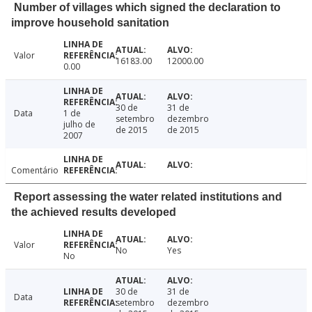
Number of villages which signed the declaration to
improve household sanitation
Valor
16183.00
12000.00
0.00
30 de
31 de
Data
1 de
setembro
dezembro
julho de
de 2015
de 2015
2007
Comentário
Report assessing the water related institutions and
the achieved results developed
Valor
No
Yes
No
30 de
31 de
Data
setembro
dezembro