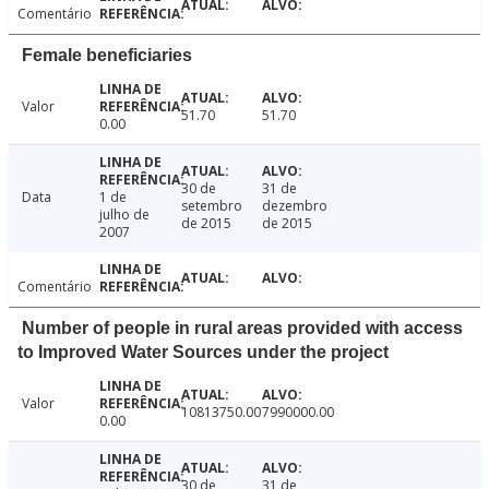
Comentário
Female beneficiaries
Valor
51.70
51.70
0.00
30 de
31 de
Data
1 de
setembro
dezembro
julho de
de 2015
de 2015
2007
Comentário
Number of people in rural areas provided with access
to Improved Water Sources under the project
Valor
10813750.00
7990000.00
0.00
30 de
31 de