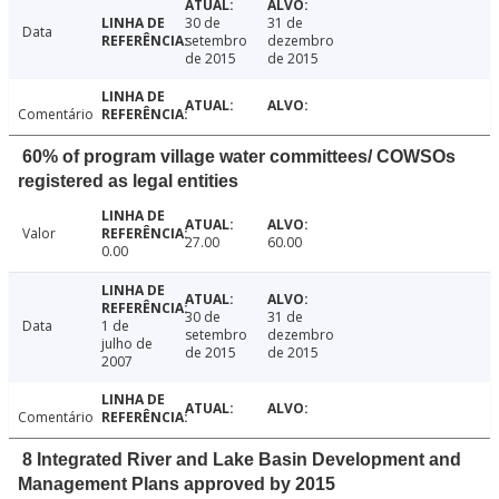
30 de
31 de
Data
setembro
dezembro
de 2015
de 2015
Comentário
60% of program village water committees/ COWSOs
registered as legal entities
Valor
27.00
60.00
0.00
30 de
31 de
Data
1 de
setembro
dezembro
julho de
de 2015
de 2015
2007
Comentário
8 Integrated River and Lake Basin Development and
Management Plans approved by 2015