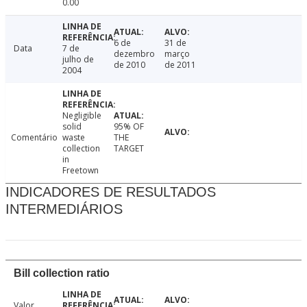
0.00
6 de
31 de
Data
7 de
dezembro
março
julho de
de 2010
de 2011
2004
Negligible
solid
95% OF
Comentário
waste
THE
collection
TARGET
in
Freetown
INDICADORES DE RESULTADOS
INTERMEDIÁRIOS
Bill collection ratio
Valor