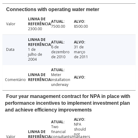
Connections with operating water meter
Valor
7500.00
8500.00
2300.00
6 de
31 de
Data
1 de
dezembro
março
julho de
de 2010
de 2011
2004
Meter
Comentário
installation
underway
Four year management contract for NPA in place with
performance incentives to implement investment plan
and achieve efficiency improvements
NPA
Two
should
financial
not
Valor
consultants/managers