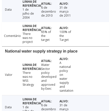
6 de
31 de
Data
1 de
dezembro
março
julho de
de 2010
de 2011
2004
65% of
100% of
There
Comentário
the
the
was no
target
Target
project
National water supply strategy in place
A
Water
national
Sector
policy
There
policy
Valor
on
was no
developed
water
WSS
and
supply
Strategy
approved
and
by Exec
sanitation
6 de
31 de
Data
1 de
dezembro
março