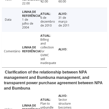
42.00
60.00
22.00
6 de
31 de
Data
1 de
dezembro
março
julho de
de 2010
de 2011
2004
Billing
and
collection
Comentário
for
GVWC
still
inadequate
Clarification of the relationship between NPA
management and Bumbuna management, and
transparent power purchase agreement between NPA
and Bumbuna
Sector
Plan to
structure
unbundle
becomes