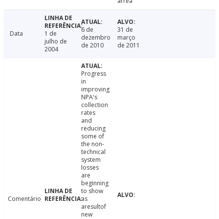
arrea
6 de
31 de
Data
1 de
dezembro
março
julho de
de 2010
de 2011
2004
Progress
in
improving
NPA's
collection
rates
and
reducing
some of
the non-
technical
system
losses
are
beginning
to show
Comentário
as
aresultof
new