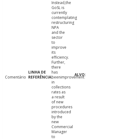
Instead,the
GoSL is
currently
contemplating
restructuring
NPA
and the
sector
to
improve
its
efficiency.
Further,
there
has
Comentário
beenimprovement
in
collections
rates as
a result
of new
procedures
introduced
by the
new
Commercial
Manager
to