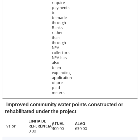
require
payments
to
bemade
through
Banks
rather
than
through
NPA
collectors.
NPA has
also
been
expanding
application
of pre-
paid
meters.
Improved community water points constructed or
rehabilitated under the project
Valor
400.00
630.00
0.00