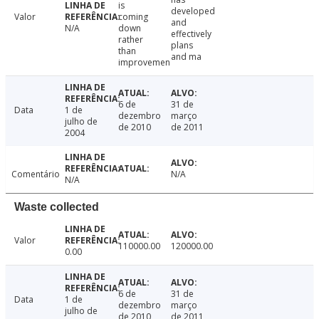
is
developed
Valor
coming
and
N/A
down
effectively
rather
plans
than
and ma
improvemen
6 de
31 de
Data
1 de
dezembro
março
julho de
de 2010
de 2011
2004
Comentário
N/A
N/A
Waste collected
Valor
110000.00
120000.00
0.00
6 de
31 de
Data
1 de
dezembro
março
julho de
de 2010
de 2011