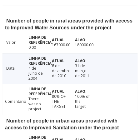
Number of people in rural areas provided with access
to Improved Water Sources under the project
Valor
167000.00
180000.00
0.00
6 de
31 de
Data
4 de
dezembro
março
julho de
de 2010
de 2011
2004
80% OF
100% of
There
Comentário
THE
the
was no
TARGET
target
project
Number of people in urban areas provided with
access to Improved Sanitation under the project