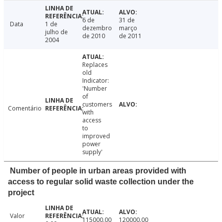
6 de
31 de
Data
1 de
dezembro
março
julho de
de 2010
de 2011
2004
Replaces
old
Indicator:
'Number
of
customers
Comentário
with
access
to
improved
power
supply'
Number of people in urban areas provided with
access to regular solid waste collection under the
project
Valor
115000.00
120000.00