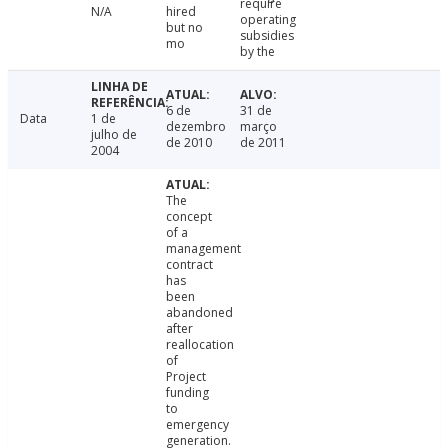
require
N/A
hired
operating
but no
subsidies
mo
by the
6 de
31 de
Data
1 de
dezembro
março
julho de
de 2010
de 2011
2004
The
concept
of a
management
contract
has
been
abandoned
after
reallocation
of
Project
funding
to
emergency
generation.