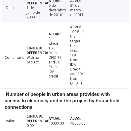
6 de
31 de
Data
1 de
dezembro
março
julho de
de 2010
de 2011
2004
100% of
the
For
target
which
for
18K
which
from
10K
Comentário
With no
DFID TF
from
project
and 7K
IDA
from
Credit
IDA
and 20K
credit
from
DFID TF
Number of people in urban areas provided with
access to electricity under the project by household
connections
Valor
40000.00
40000.00
0.00