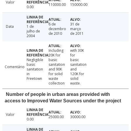
Valor
110000.00
150000.00
0.00
6 de
31 de
Data
1 de
dezembro
março
julho de
de 2010
de 2011
2004
Including
with 30K
20K for
for
Negligible
basic
basic
basic
sanitation
sanitation
Comentário
sanitation
and 90K
and
in
for solid
120K for
Freetown
waste
solid
collection
waste.
Number of people in urban areas provided with
access to Improved Water Sources under the project
Valor
25000.00
30000.00
0.00