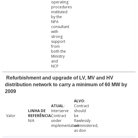
operating
procedures
instituted
by the
NPA
consultant
with
strong
support
from
both the
Ministry
and
NCP
Refurbishment and upgrade of LV, MV and HV
distribution network to carry a minimum of 60 MW by
2009
Contract
Interserve
should
Valor
Contract
be
N/A
under
flawlessly
implementation
administered,
as don