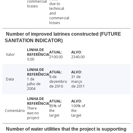
commercial
due to
losses
technical
and
commercial
losses
Number of improved latrines constructed (FUTURE
SANITATION INDICATOR)
Valor
2100.00
2340.00
0.00
6 de
31 de
Data
1 de
dezembro
março
julho de
de 2010
de 2011
2004
85% of
100% of
There
Comentário
the
the
was no
target
target
project
Number of water utilities that the project is supporting