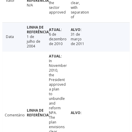
Valor
the
clear,
N/A
sector
with
approved
separation
of
6 de
31 de
Data
1 de
dezembro
março
julho de
de 2010
de 2011
2004
In
November
2010,
the
President
approved
a plan
to
unbundle
and
reform
NPA.
Comentário
The
plan
envisions
clear