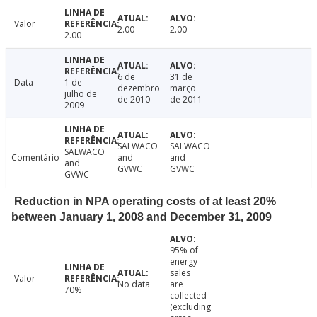
Valor
2.00
2.00
2.00
6 de
31 de
Data
1 de
dezembro
março
julho de
de 2010
de 2011
2009
SALWACO
SALWACO
SALWACO
Comentário
and
and
and
GVWC
GVWC
GVWC
Reduction in NPA operating costs of at least 20%
between January 1, 2008 and December 31, 2009
95% of
energy
sales
Valor
No data
are
70%
collected
(excluding