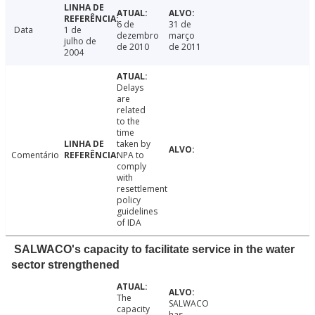
6 de
31 de
Data
1 de
dezembro
março
julho de
de 2010
de 2011
2004
Delays
are
related
to the
time
taken by
Comentário
NPA to
comply
with
resettlement
policy
guidelines
of IDA
SALWACO's capacity to facilitate service in the water
sector strengthened
The
SALWACO
capacity
has