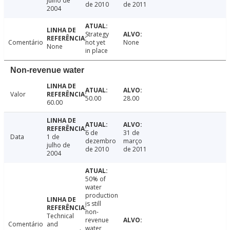
julho de
de 2010
de 2011
2004
Strategy
Comentário
not yet
None
None
in place
Non-revenue water
Valor
50.00
28.00
60.00
6 de
31 de
Data
1 de
dezembro
março
julho de
de 2010
de 2011
2004
50% of
water
production
is still
non-
Technical
revenue
Comentário
and
water