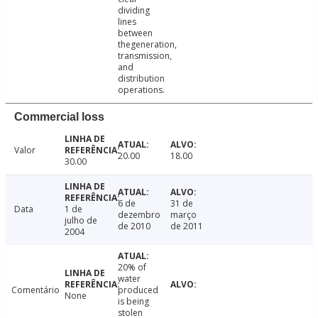
dividing
lines
between
thegeneration,
transmission,
and
distribution
operations.
Commercial loss
Valor
20.00
18.00
30.00
6 de
31 de
Data
1 de
dezembro
março
julho de
de 2010
de 2011
2004
20% of
water
Comentário
produced
None
is being
stolen