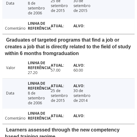
25 de
30 de
Data
8 de
setembro
setembro
setembro
de 2015
de 2015
de 2006
Comentário
Graduates of targeted programs that find a job or
creates a job that is directly related to the field of study
within 6 months fromgraduation
Valor
57.00
60.00
27.20
25 de
30 de
Data
8 de
setembro
setembro
setembro
de 2015
de 2014
de 2006
Comentário
Learners assessed through the new competency
based training regime