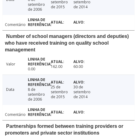
setembro
setembro
setembro
de 2015
de 2014
de 2006
Comentário
Number of school managers (directors and deputies)
who have received training on quality school
management
Valor
162.00
60.00
0.00
25 de
30 de
Data
8 de
setembro
setembro
setembro
de 2015
de 2014
de 2006
Comentário
Partnerships formed between training providers or
promoters and private sector institutions