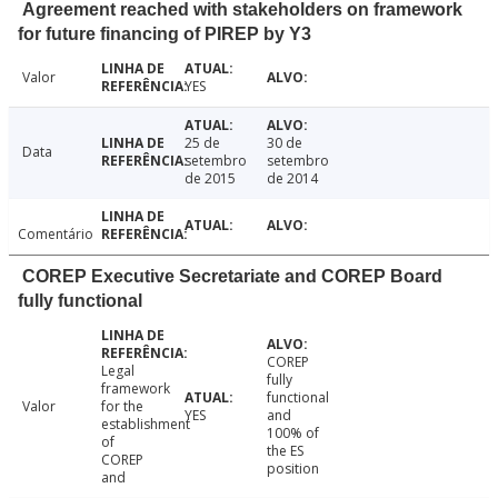
Agreement reached with stakeholders on framework
for future financing of PIREP by Y3
Valor
YES
25 de
30 de
Data
setembro
setembro
de 2015
de 2014
Comentário
COREP Executive Secretariate and COREP Board
fully functional
COREP
Legal
fully
framework
functional
Valor
for the
YES
and
establishment
100% of
of
the ES
COREP
position
and