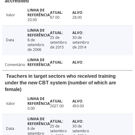
accredited
Valor
67.00
28.00
20.00
25 de
30 de
Data
8 de
setembro
setembro
setembro
de 2015
de 2014
de 2006
Comentário
Teachers in target sectors who received training
under the new CBT system (number of which are
female)
Valor
2027.00
450.00
0.00
25 de
30 de
Data
8 de
setembro
setembro
setembro