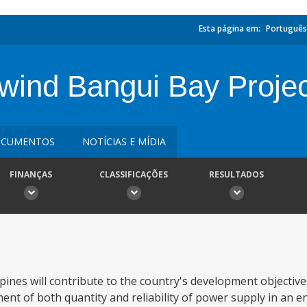
Esta página em:
Português
hwind Bangui Bay Proje
CUMENTOS
NOTÍCIAS E MÍDIA
FINANÇAS
CLASSIFICAÇÕES
RESULTADOS
pines will contribute to the country's development objective
 of both quantity and reliability of power supply in an e