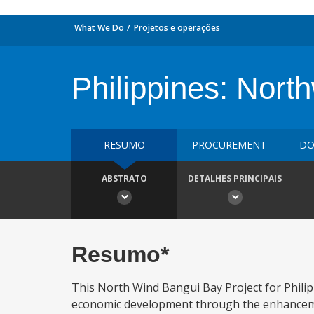
What We Do
Projetos e operações
Philippines: Nort
RESUMO
PROCUREMENT
DO
ABSTRATO
DETALHES PRINCIPAIS
Resumo*
This North Wind Bangui Bay Project for Philip
economic development through the enhancement