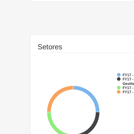
Setores
FY17 
FY17 
Geoth
FY17 -
FY17 -