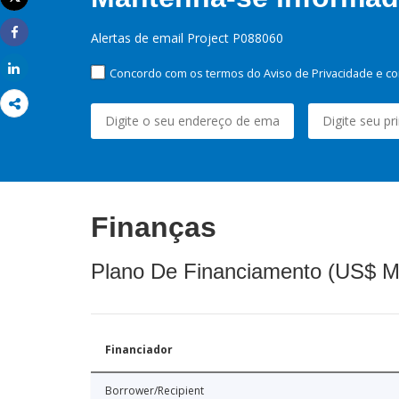
Imprimir
Alertas de email Project P088060
Share
Share
Concordo com os termos do Aviso de Privacidade e co
Finanças
Plano De Financiamento (US$ M
Financiador
Borrower/Recipient