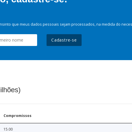
nsinto que meus dados pessoais sejam processados, na medida do necessá
Cadastre-se
ilhões)
Compromissos
15.00