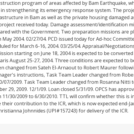
struction program of areas affected by Bam Earthquake, wh
in strengthening its emergency response system. The projec
astructure in Bam as well as the private housing damaged as
project received today. Damage assessment/identification m
ared with the Government. Two preparation missions are p
 in May 2004. 02/27/04. PCD issued today for Ad-hoc Committ
duled for March 6-16, 2004. 03/25/04. Appraisal/Negotiatio
mission starting on June 18, 2004 is expected to be converted
Paris August 25-27, 2004. Three conditions are expected to b
en changed from Sateh El-Arnaout to Robert Maurer follow
Manager's instructions, Task Team Leader changed from Rob
10/07/2009. Task Team Leader changed from Rosanna Nitti t
ber 29, 2009. 12/1/09. Loan closed 5/31/09. OPCS has appro
m 11/30/2009 to 6/30/2010. TTL will confirm whether this is i
 their contribution to the ICR, which is now expected end-J
stianna Johnnides (UPI#157243) for delivery of the ICR.