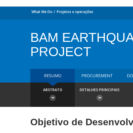
What We Do
Projetos e operações
BAM EARTHQU
PROJECT
RESUMO
PROCUREMENT
DO
ABSTRATO
DETALHES PRINCIPAIS
Objetivo de Desenvol