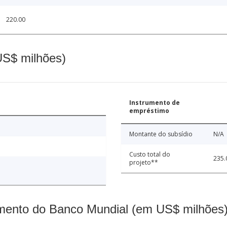
220.00
(US$ milhões)
Instrumento de
empréstimo
Montante do subsídio
N/A
Custo total do
235.
projeto**
mento do Banco Mundial (em US$ milhões)