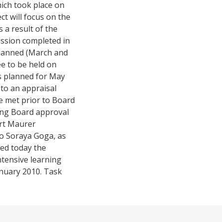
ich took place on
t will focus on the
 a result of the
ission completed in
lanned (March and
ee to be held on
ns planned for May
 to an appraisal
e met prior to Board
ing Board approval
ert Maurer
o Soraya Goga, as
ved today the
ntensive learning
anuary 2010. Task