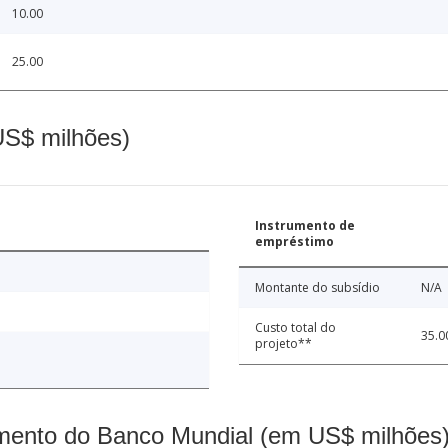
10.00
25.00
(US$ milhões)
Instrumento de
empréstimo
Montante do subsídio
N/A
Custo total do
35.0
projeto**
mento do Banco Mundial (em US$ milhões)