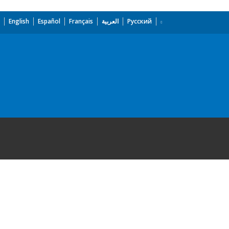
English
Español
Français
العربية
Русский