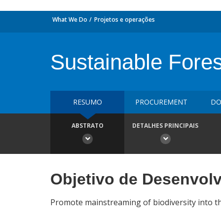
What We Do
Projetos e operações
Sustainable Fore
RESUMO
PROCUREMENT
DO
ABSTRATO
DETALHES PRINCIPAIS
Objetivo de Desenvol
Promote mainstreaming of biodiversity into th