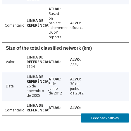
Based
on
project
Comentário
achievements.Source:
UCoP
reports
Size of the total classified network (km)
Valor
7770
7154
5 de
30 de
Data
26 de
junho
junho
novembro
de 2012
de 2012
de 2005
Comentário
Feedback Survey