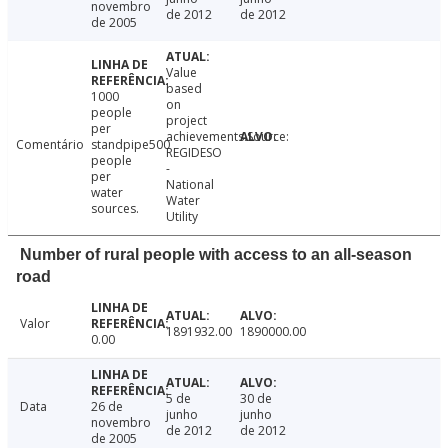
novembro
de 2012
de 2012
de 2005
Value
based
1000
on
people
project
per
achievements.Source:
Comentário
standpipe500
REGIDESO
people
-
per
National
water
Water
sources.
Utility
Number of rural people with access to an all-season
road
Valor
1891932.00
1890000.00
0.00
5 de
30 de
Data
26 de
junho
junho
novembro
de 2012
de 2012
de 2005