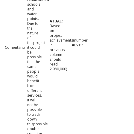
schools,
and
water
points.
Due to
Based
the
on
nature
project
of
achievements(number
thisproject
in
Comentário
it could
previous
be
column
possible
should
that the
read
same
2,980,000)
people
would
benefit
from
different
services.
It will
not be
possible
to track
down
thispossible
double
counting.