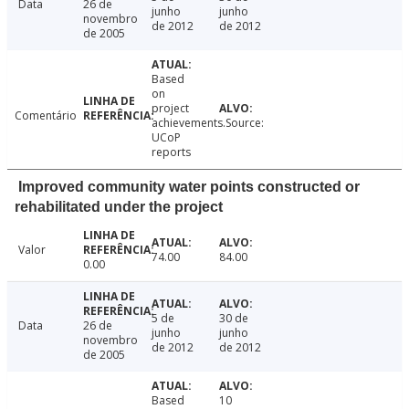
Data
26 de
junho
junho
novembro
de 2012
de 2012
de 2005
Based
on
project
Comentário
achievements.Source:
UCoP
reports
Improved community water points constructed or
rehabilitated under the project
Valor
74.00
84.00
0.00
5 de
30 de
Data
26 de
junho
junho
novembro
de 2012
de 2012
de 2005
Based
10