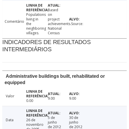
Based
Populations
on
living in
project
Comentário
the
achievements.Source:
neighboring
National
villages.
Census
INDICADORES DE RESULTADOS
INTERMEDIÁRIOS
Administrative buildings built, rehabilitated or
equipped
Valor
9.00
9.00
0.00
5 de
30 de
Data
26 de
junho
junho
novembro
de 2012
de 2012