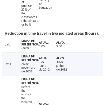
Ministry
of 50
of
pupils in
Education
25% of
the
classrooms
rehabilitated
or built.
Reduction in time travel in two isolated areas (hours).
Valor
3.00
3.00
60.00
5 de
30 de
Data
26 de
junho
junho
novembro
de 2012
de 2012
de 2005
Before
the
works in
the
isolated