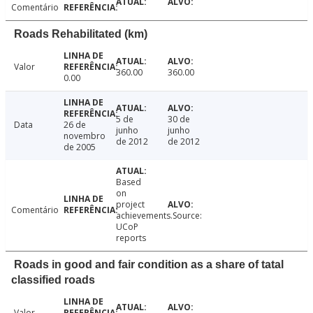
Comentário
Roads Rehabilitated (km)
Valor
360.00
360.00
0.00
5 de
30 de
Data
26 de
junho
junho
novembro
de 2012
de 2012
de 2005
Based
on
project
Comentário
achievements.Source:
UCoP
reports
Roads in good and fair condition as a share of tatal
classified roads
Valor