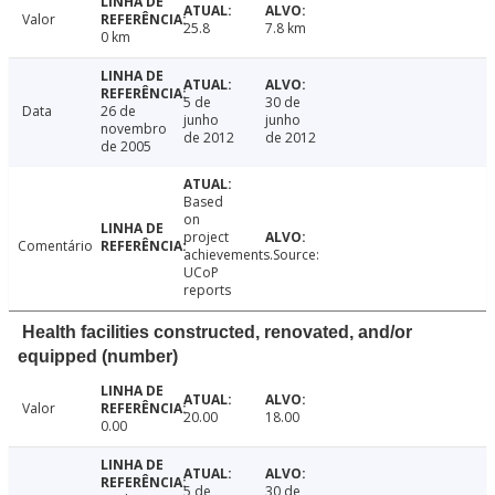
Valor
25.8
7.8 km
0 km
5 de
30 de
Data
26 de
junho
junho
novembro
de 2012
de 2012
de 2005
Based
on
project
Comentário
achievements.Source:
UCoP
reports
Health facilities constructed, renovated, and/or
equipped (number)
Valor
20.00
18.00
0.00
5 de
30 de