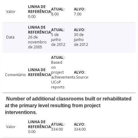
Valor
8.00
7.00
0.00
5 de
30 de
Data
26 de
junho
junho
novembro
de 2012
de 2012
de 2005
Based
on
project
Comentário
achievements.Source:
UCoP
reports
Number of additional classrooms built or rehabilitated
at the primary level resulting from project
interventions.
Valor
334.00
334.00
0.00