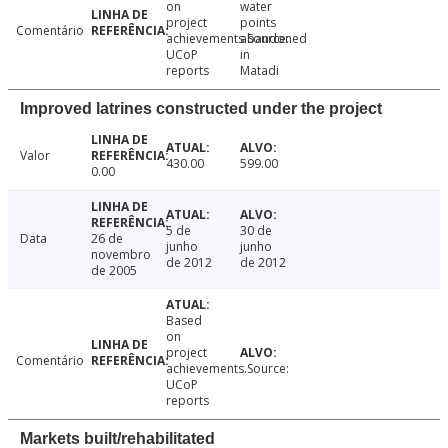
on
water
project
points
Comentário
achievements.Source:
abandoned
UCoP
in
reports
Matadi
Improved latrines constructed under the project
Valor
430.00
599.00
0.00
5 de
30 de
Data
26 de
junho
junho
novembro
de 2012
de 2012
de 2005
Based
on
project
Comentário
achievements.Source:
UCoP
reports
Markets built/rehabilitated