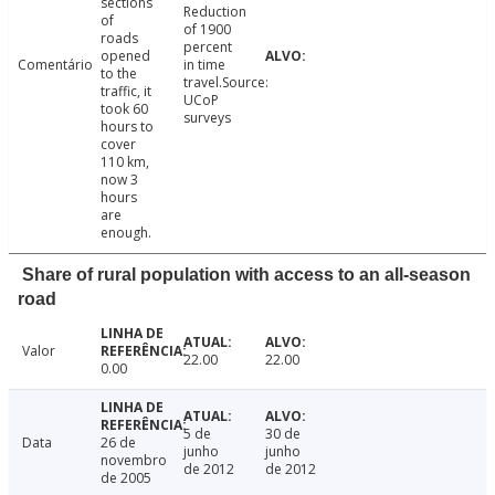
sections
Reduction
of
of 1900
roads
percent
opened
Comentário
in time
to the
travel.Source:
traffic, it
UCoP
took 60
surveys
hours to
cover
110 km,
now 3
hours
are
enough.
Share of rural population with access to an all-season
road
Valor
22.00
22.00
0.00
5 de
30 de
Data
26 de
junho
junho
novembro
de 2012
de 2012
de 2005