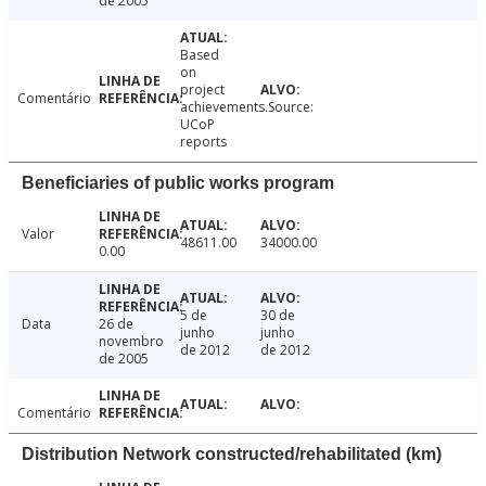
de 2005
Based
on
project
Comentário
achievements.Source:
UCoP
reports
Beneficiaries of public works program
Valor
48611.00
34000.00
0.00
5 de
30 de
Data
26 de
junho
junho
novembro
de 2012
de 2012
de 2005
Comentário
Distribution Network constructed/rehabilitated (km)