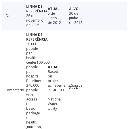
5 de
30 de
Data
26 de
junho
junho
novembro
de 2012
de 2012
de 2005
10 000
people
per
health
center100,000
people
per
Based
hospital
on
Baseline:
project
370,000
achievements.Source:
Comentário
people
REGIDESO
with
-
access
National
to a
Water
basic
Utility
package
of
health,
,nutrition,