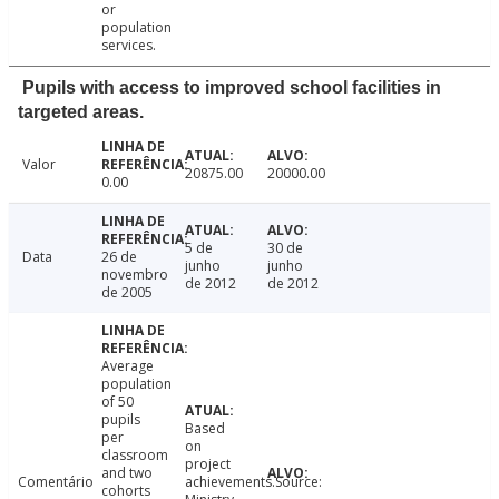
or
population
services.
Pupils with access to improved school facilities in
targeted areas.
Valor
20875.00
20000.00
0.00
5 de
30 de
Data
26 de
junho
junho
novembro
de 2012
de 2012
de 2005
Average
population
of 50
pupils
Based
per
on
classroom
project
and two
Comentário
achievements.Source:
cohorts