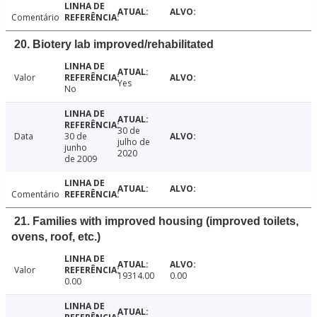
Comentário
20. Biotery lab improved/rehabilitated
Valor
Yes
No
30 de
Data
30 de
julho de
junho
2020
de 2009
Comentário
21. Families with improved housing (improved toilets,
ovens, roof, etc.)
Valor
19314.00
0.00
0.00