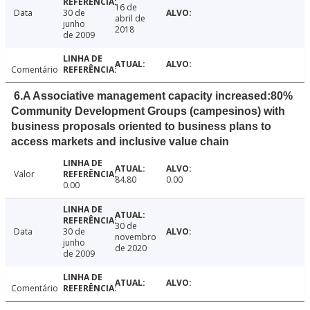
16 de
Data
30 de
abril de
junho
2018
de 2009
Comentário
6.A Associative management capacity increased:80%
Community Development Groups (campesinos) with
business proposals oriented to business plans to
access markets and inclusive value chain
Valor
84.80
0.00
0.00
30 de
Data
30 de
novembro
junho
de 2020
de 2009
Comentário