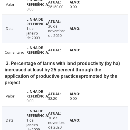
Valor
28180.00
0.00
0.00
30 de
Data
1 de
novembro
janeiro
de 2020
de 2009
Comentário
3. Percentage of farms with land productivity (by ha)
increased at least by 25 percent through the
application of productive practicespromoted by the
project
Valor
32.20
0.00
0.00
30 de
Data
1 de
novembro
janeiro
de 2020
de 2009