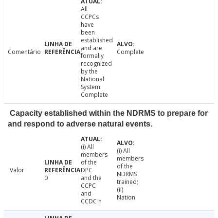
All
CCPCs
have
been
established
and are
Comentário
Complete
formally
recognized
by the
National
System.
Complete
Capacity established within the NDRMS to prepare for
and respond to adverse natural events.
(i) All
(i) All
members
members
of the
of the
Valor
DPC
NDRMS
0
and the
trained;
CCPC
(ii)
and
Nation
CCDC h