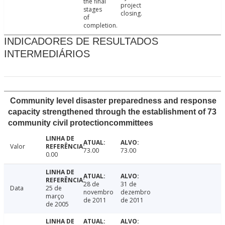
the final
project
stages
closing.
of
completion.
INDICADORES DE RESULTADOS
INTERMEDIÁRIOS
Community level disaster preparedness and response
capacity strengthened through the establishment of 73
community civil protectioncommittees
Valor
73.00
73.00
0.00
28 de
31 de
Data
25 de
novembro
dezembro
março
de 2011
de 2011
de 2005