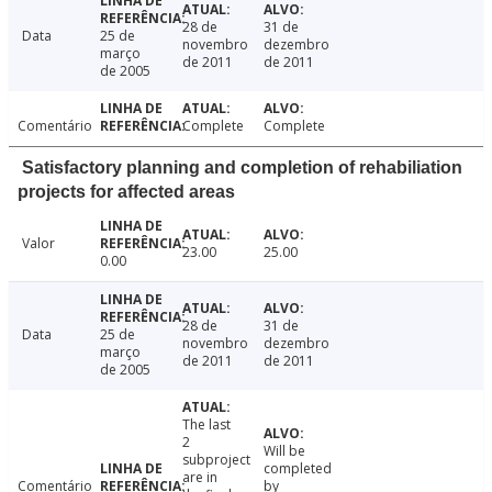
28 de
31 de
Data
25 de
novembro
dezembro
março
de 2011
de 2011
de 2005
Comentário
Complete
Complete
Satisfactory planning and completion of rehabiliation
projects for affected areas
Valor
23.00
25.00
0.00
28 de
31 de
Data
25 de
novembro
dezembro
março
de 2011
de 2011
de 2005
The last
2
Will be
subproject
completed
are in
Comentário
by