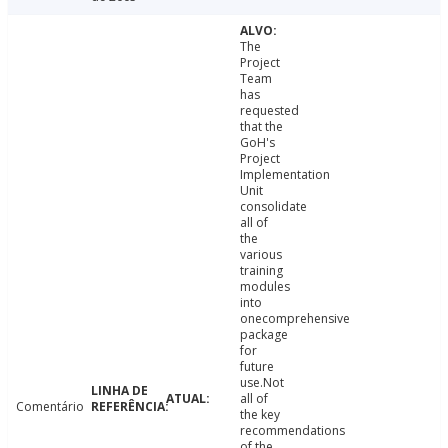
The
Project
Team
has
requested
that the
GoH's
Project
Implementation
Unit
consolidate
all of
the
various
training
modules
into
onecomprehensive
package
for
future
use.Not
all of
Comentário
the key
recommendations
of the