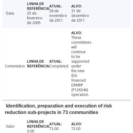
28 de
31 de
Data
25 de
novembro
dezembro
fevereiro
de 2011
de 2011
de 2005
These
committees
will
continue
to be
supported
Comentário
Completed
under
the new
IDA
financed
DRMRP
(P126346)
operation.
Identification, preparation and execution of risk
reduction sub-projects in 73 communities
Valor
73.00
73.00
0.00