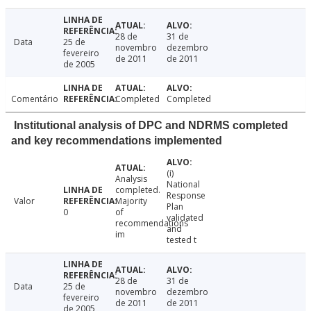
28 de
31 de
Data
25 de
novembro
dezembro
fevereiro
de 2011
de 2011
de 2005
Comentário
Completed
Completed
Institutional analysis of DPC and NDRMS completed
and key recommendations implemented
(i)
Analysis
National
completed.
Response
Valor
Majority
Plan
0
of
validated
recommendations
and
im
tested t
28 de
31 de
Data
25 de
novembro
dezembro
fevereiro
de 2011
de 2011
de 2005