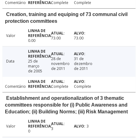
Comentário
Complete
Complete
Creation, training and equiping of 73 communal civil
protection committees
Valor
73.00
73.00
0.00
28 de
31 de
Data
25 de
novembro
dezembro
março
de 2011
de 2011
de 2005
Comentário
Complete
Complete
Establishment and operationalization of 3 thematic
committees responsible for (i) Public Awareness and
Education; (ii) Building Norms; (iii) Risk Management
Valor
3
3
0