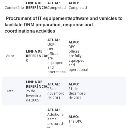
Comentário
Completed
Completed
Procrument of IT equipement/software and vehicles to
facilitate DRM preparation, response and
coordinationa activities
UCP-
DPC
DPC
offices
offices
Valor
are fully
are
0
equipped
equipped
and
and
operational.
operational
28 de
31 de
Data
25 de
novembro
dezembro
fevereiro
de 2011
de 2011
de 2005
Additional
items
The DPC
procured
is