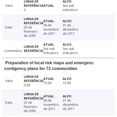
Valor
See sub
0
indicators
28 de
31 de
Data
25 de
novembro
dezembro
fevereiro
de 2011
de 2011
de 2005
See sub
See sub
Comentário
indicators
indicators
Preparation of local risk maps and emergenc
contigency plans for 73 communities
Valor
73.00
73.00
0.00
28 de
31 de
Data
25 de
novembro
dezembro
fevereiro
de 2011
de 2011
de 2005