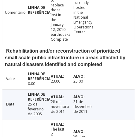
to
currently
replace
hosted
those
Comentário
in the
lost in
National
the
Emergency
January
Operations
12, 2010
Center.
earthquake.
Complete
Rehabilitation and/or reconstruction of prioritized
small scale public infrastructure in areas affected by
natural disasters identified and completed
Valor
23.00
25.00
0.00
28 de
31 de
Data
25 de
novembro
dezembro
fevereiro
de 2011
de 2011
de 2005
The last
2
Will be