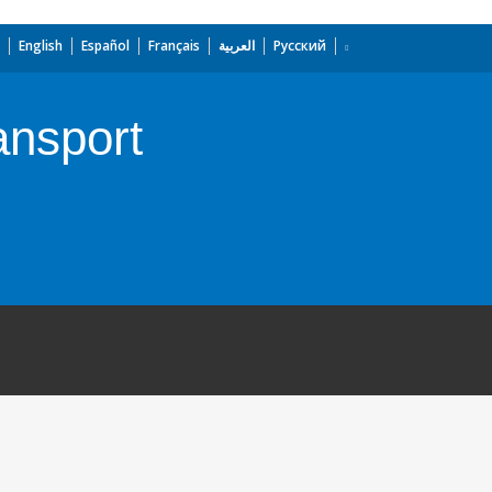
English
Español
Français
العربية
Русский
ansport