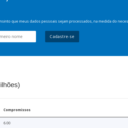
nsinto que meus dados pessoais sejam processados, na medida do necessá
Cadastre-se
ilhões)
Compromissos
6.00