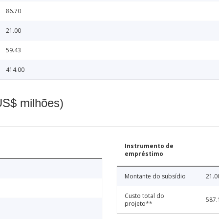
86.70
21.00
59.43
414.00
(US$ milhões)
Instrumento de
empréstimo
Montante do subsídio
21.0
Custo total do
587.
projeto**