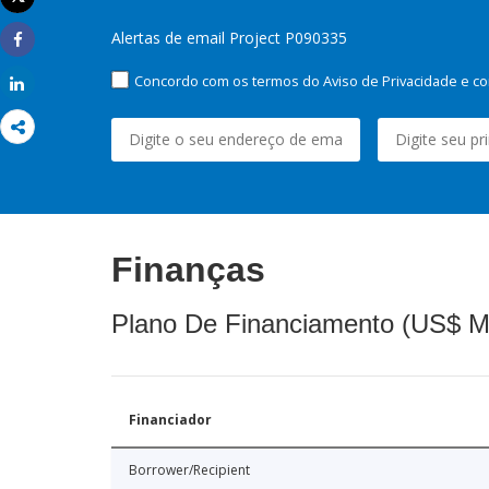
Imprimir
Alertas de email Project P090335
Share
Concordo com os termos do Aviso de Privacidade e co
Share
Finanças
Plano De Financiamento (US$ M
Financiador
Borrower/Recipient