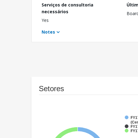
Serviços de consultoria
Últi
necessários
Boar
Yes
Notes
Setores
FY1
(Cen
FY1
FY17