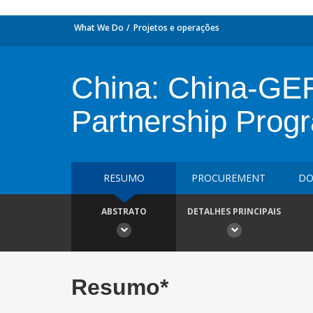
What We Do
Projetos e operações
China: China-GEF
Partnership Prog
RESUMO
PROCUREMENT
DO
ABSTRATO
DETALHES PRINCIPAIS
Resumo*