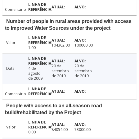
Comentário
Number of people in rural areas provided with access
to Improved Water Sources under the project
Valor
104362.00
100000.00
1.00
20 de
20 de
Data
4 de
setembro
setembro
agosto
de 2019
de 2019
de 2009
Comentário
People with access to an all-season road
build/rehabilitated by the Project
Valor
84054.00
73000.00
0.00