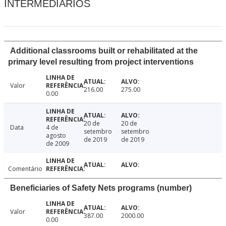
INTERMEDIÁRIOS
Additional classrooms built or rehabilitated at the
primary level resulting from project interventions
Valor
216.00
275.00
0.00
20 de
20 de
Data
4 de
setembro
setembro
agosto
de 2019
de 2019
de 2009
Comentário
Beneficiaries of Safety Nets programs (number)
Valor
387.00
2000.00
0.00