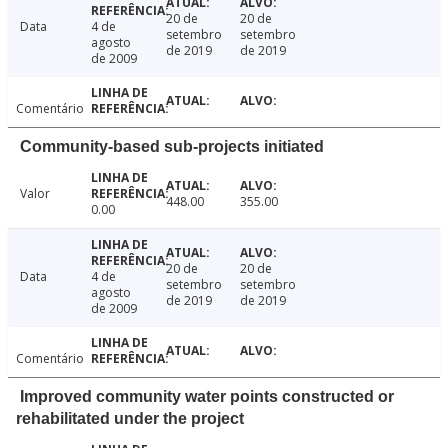
20 de
20 de
Data
4 de
setembro
setembro
agosto
de 2019
de 2019
de 2009
Comentário
Community-based sub-projects initiated
Valor
448.00
355.00
0.00
20 de
20 de
Data
4 de
setembro
setembro
agosto
de 2019
de 2019
de 2009
Comentário
Improved community water points constructed or
rehabilitated under the project