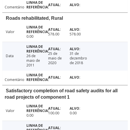
Comentário
Roads rehabilitated, Rural
Valor
578.00
578.00
0.00
25 de
31 de
Data
26 de
maio de
dezembro
maio de
2020
de 2018
2011
Comentário
Satisfactory completion of road safety audits for all
road projects of component 1
Valor
100.00
0.00
0.00