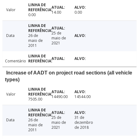
Valor
14.00
0.00
0.00
25 de
Data
26 de
maio de
maio de
2021
2011
Comentário
Increase of AADT on project road sections (all vehicle
types)
Valor
14490.00
14544.00
7505.00
25 de
31 de
Data
26 de
maio de
dezembro
maio de
2021
de 2018
2011