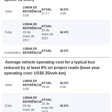
Valor
21.11
0.00
0.00
25 de
Data
26 de
maio de
maio de
2021
2011
Comentário
Average vehicle operating cost for a typical bus
reduced by at least 8% on project roads (base year
operating cost: US$0.35/veh-km)
Valor
18.00
0.00
0.00
25 de
Data
26 de
maio de
maio de
2021