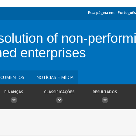
Esta página em:
Português
esolution of non-perfor
ned enterprises
CUMENTOS
NOTÍCIAS E MÍDIA
FINANÇAS
CLASSIFICAÇÕES
RESULTADOS