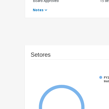
Board Approved
15 de
Notes
Setores
FY1
Inst