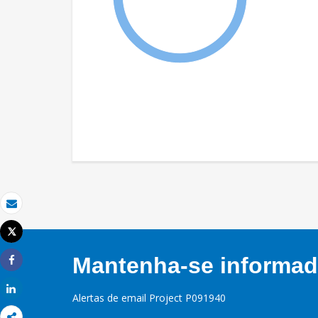
Email
Tweet
Imprimir
Mantenha-se informado
Share
Share
Alertas de email Project P091940