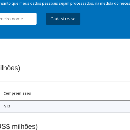
nsinto que meus dados pessoais sejam processados, na medida do necessá
Cadastre-se
ilhões)
Compromissos
0.43
(US$ milhões)