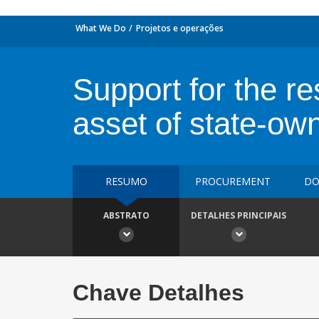
What We Do
Projetos e operações
Support for the r
asset of state-ow
RESUMO
PROCUREMENT
DO
ABSTRATO
DETALHES PRINCIPAIS
Chave Detalhes