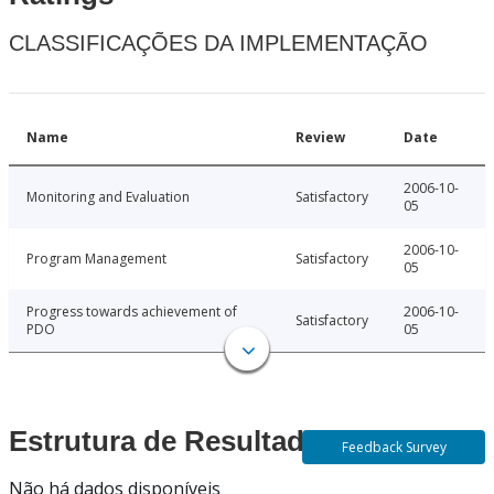
CLASSIFICAÇÕES DA IMPLEMENTAÇÃO
Name
Review
Date
2006-10-
Monitoring and Evaluation
Satisfactory
05
2006-10-
Program Management
Satisfactory
05
Progress towards achievement of
2006-10-
Satisfactory
PDO
05
Estrutura de Resultados
Feedback Survey
Não há dados disponíveis