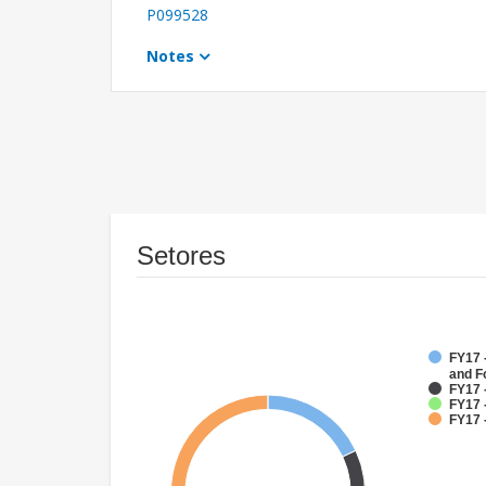
P099528
Notes
Setores
FY17 -
and F
FY17 
FY17 -
FY17 