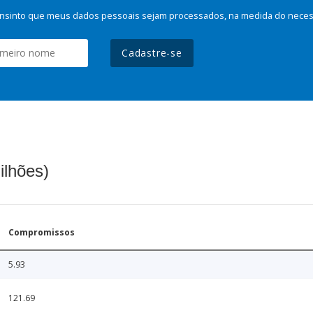
nsinto que meus dados pessoais sejam processados, na medida do necessá
Cadastre-se
ilhões)
Compromissos
5.93
121.69