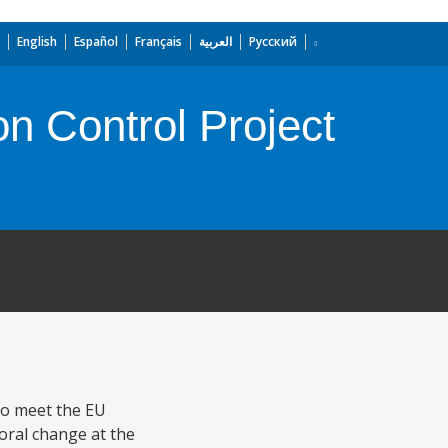
English
Español
Français
العربية
Русский
n Control Project
to meet the EU
oral change at the