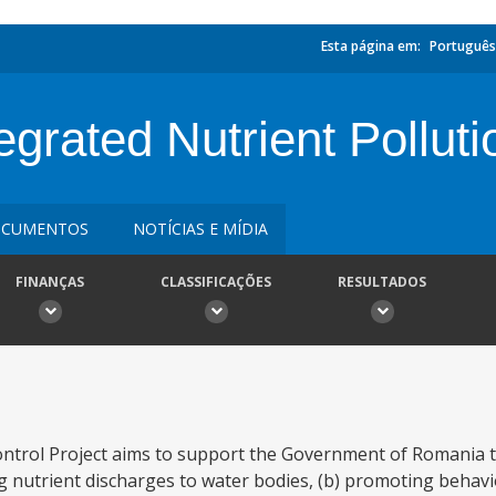
Esta página em:
Português
rated Nutrient Pollutio
CUMENTOS
NOTÍCIAS E MÍDIA
FINANÇAS
CLASSIFICAÇÕES
RESULTADOS
ontrol Project aims to support the Government of Romania 
ng nutrient discharges to water bodies, (b) promoting behavi