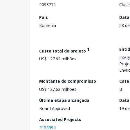
P093775
Close
País
Data
Romênia
28 de
1
Enti
Custo total do projeto
Integ
US$ 127.62 milhões
Proje
Envir
Montante do compromisso
Cate
US$ 127.62 milhões
B
Última etapa alcançada
Data
Board Approved
19 de
Associated Projects
P155594