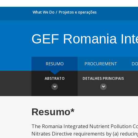
What We Do
Projetos e operações
GEF Romania Integ
RESUMO
PROCUREMENT
DO
ABSTRATO
DETALHES PRINCIPAIS
Resumo*
The Romania Integrated Nutrient Pollution C
Nitrates Directive requirements by (a) reduci