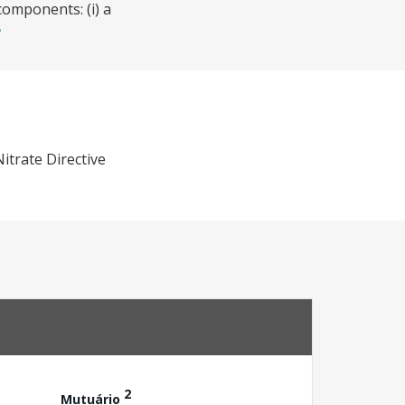
components: (i) a
itrate Directive
2
Mutuário