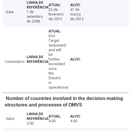
22 de
31 de
Data
1 de
fevereiro
março
setembro
de 2013
de 2013
de 2006
End
Target
surpassed
and will
be
further
Comentário
exceeded
once
the
Dioulol
is
operational.
Number of countries involved in the decision-making
structures and processes of OMVS
Valor
4.00
4.00
3.00