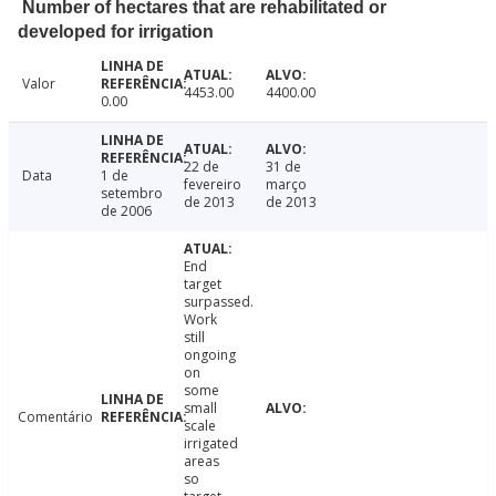
Number of hectares that are rehabilitated or
developed for irrigation
Valor
4453.00
4400.00
0.00
22 de
31 de
Data
1 de
fevereiro
março
setembro
de 2013
de 2013
de 2006
End
target
surpassed.
Work
still
ongoing
on
some
small
Comentário
scale
irrigated
areas
so