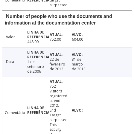
Comentário
target
surpassed.
Number of people who use the documents and
information at the documentation center
Valor
752.00
604.00
448.00
22 de
31 de
Data
1 de
fevereiro
março
setembro
de 2013
de 2013
de 2006
752
visitors
registered
at end
2012.
End
Comentário
Target
surpassed.
This
activity