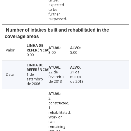
target
expected
to be
further
surpassed.
Number of intakes built and rehabilitated in the
coverage areas
Valor
3.00
5.00
0.00
22 de
31 de
Data
1 de
fevereiro
março
setembro
de 2013
de 2013
de 2006
2
constructed;
1
rehabilitated.
Work on
two
remaining