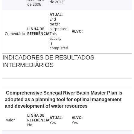
de 2013
de 2006
End
target
surpassed.
Comentário
This
activity
is
completed.
INDICADORES DE RESULTADOS
INTERMEDIÁRIOS
Comprehensive Senegal River Basin Master Plan is
adopted as a planning tool for optimal management
and development of water resources
Valor
Yes
Yes
No