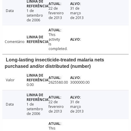
22 de
31 de
Data
1 de
fevereiro
março
setembro
de 2013
de 2013
de 2006
This
activity
Comentário
is
completed.
Long-lasting insecticide-treated malaria nets
purchased and/or distributed (number)
Valor
2625580.00
3000000.00
0.00
22 de
31 de
Data
1 de
fevereiro
março
setembro
de 2013
de 2013
de 2006
This