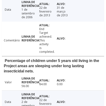
22 de
31 de
Data
1 de
fevereiro
março
setembro
de 2013
de 2013
de 2006
End
Target
achieved.
Comentário
This
activity
is
completed.
Percentage of children under 5 years old living in the
Project areas are sleeping under long lasting
insecticidal nets.
Valor
84.00
0.00
58.00
22 de
Data
2 de
fevereiro
setembro