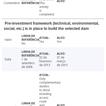
Comentário
This
activity
is
completed.
Pre-investment framework (technical, environmental,
social, etc.) is in place to build the selected dam
Valor
Yes
Yes
No
22 de
31 de
Data
1 de
fevereiro
março
setembro
de 2013
de 2013
de 2006
Only
complementary
studies
to done
including
access
route
and