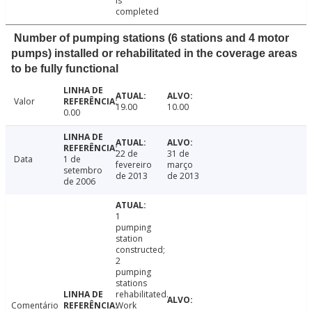
is
completed
Number of pumping stations (6 stations and 4 motor
pumps) installed or rehabilitated in the coverage areas
to be fully functional
Valor
19.00
10.00
0.00
22 de
31 de
Data
1 de
fevereiro
março
setembro
de 2013
de 2013
de 2006
1
pumping
station
constructed;
2
pumping
stations
rehabilitated.
Comentário
Work