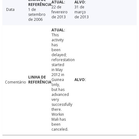
22 de
31 de
Data
1 de
fevereiro
março
setembro
de 2013
de 2013
de 2006
This
activity
has
been
delayed;
reforestation
started
in May
2012 in
Guinea
Comentário
only,
but has
advanced
very
successfully
there.
Workin
Mali has
been
canceled.