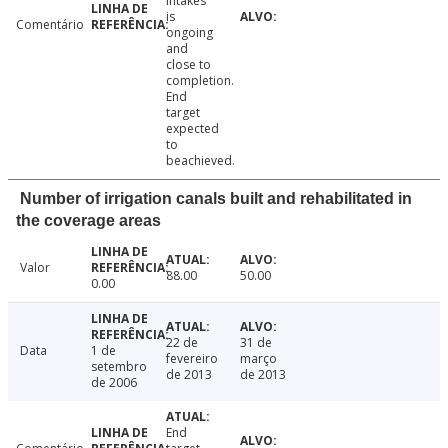
intakes
is
Comentário
ongoing
and
close to
completion.
End
target
expected
to
beachieved.
Number of irrigation canals built and rehabilitated in
the coverage areas
Valor
88.00
50.00
0.00
22 de
31 de
Data
1 de
fevereiro
março
setembro
de 2013
de 2013
de 2006
End