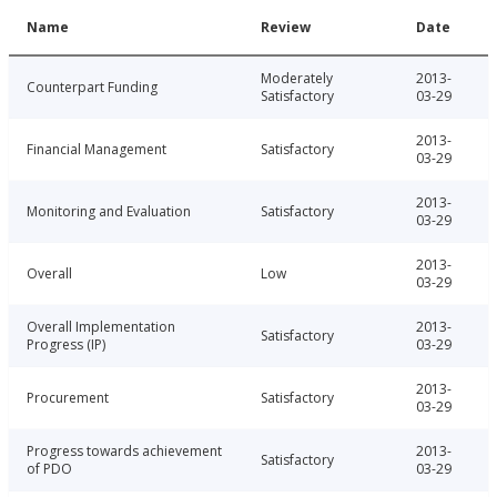
Name
Review
Date
Moderately
2013-
Counterpart Funding
Satisfactory
03-29
2013-
Financial Management
Satisfactory
03-29
2013-
Monitoring and Evaluation
Satisfactory
03-29
2013-
Overall
Low
03-29
Overall Implementation
2013-
Satisfactory
Progress (IP)
03-29
2013-
Procurement
Satisfactory
03-29
Progress towards achievement
2013-
Satisfactory
of PDO
03-29