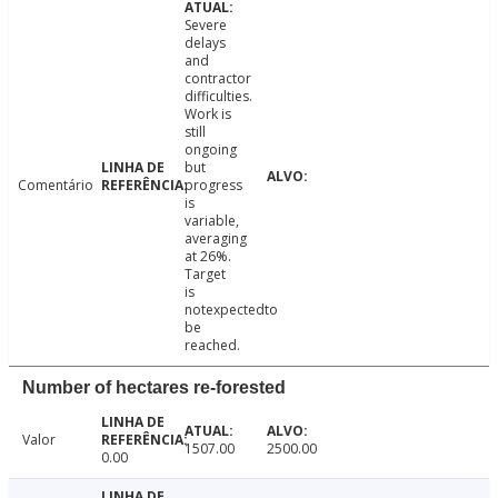
Severe
delays
and
contractor
difficulties.
Work is
still
ongoing
but
Comentário
progress
is
variable,
averaging
at 26%.
Target
is
notexpectedto
be
reached.
Number of hectares re-forested
Valor
1507.00
2500.00
0.00