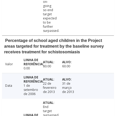
on-
going
so end
target
expected
to be
further
surpassed.
Percentage of school aged children in the Project
areas targeted for treatment by the baseline survey
receives treatment for schistosomiasis
Valor
80.00
60.00
0.00
22 de
31 de
Data
1 de
fevereiro
março
setembro
de 2013
de 2013
de 2006
End
target
surpassed.