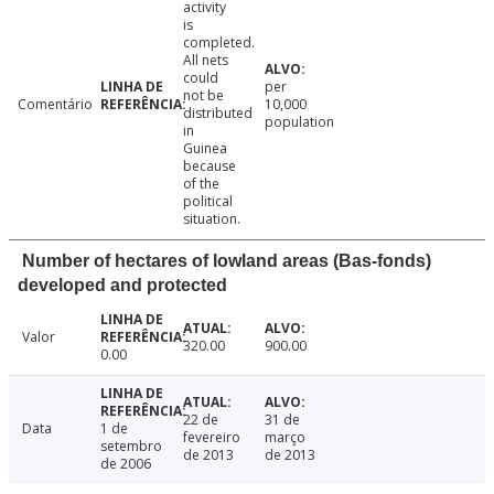
activity
is
completed.
All nets
could
per
not be
Comentário
10,000
distributed
population
in
Guinea
because
of the
political
situation.
Number of hectares of lowland areas (Bas-fonds)
developed and protected
Valor
320.00
900.00
0.00
22 de
31 de
Data
1 de
fevereiro
março
setembro
de 2013
de 2013
de 2006