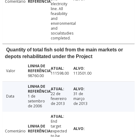
Comentário
electricity
line. All
feasibility
and
environmental
and
socialstudies
completed.
Quantity of total fish sold from the main markets or
depots rehabilitated under the Project
Valor
111598.00
113501.00
98760.00
22 de
31 de
Data
1 de
fevereiro
março
setembro
de 2013
de 2013
de 2006
End
target
Comentário
expected
to be