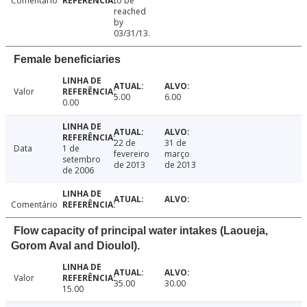
Comentário
to be
reached
by
03/31/13.
Female beneficiaries
Valor
5.00
6.00
0.00
22 de
31 de
Data
1 de
fevereiro
março
setembro
de 2013
de 2013
de 2006
Comentário
Flow capacity of principal water intakes (Laoueja,
Gorom Aval and Dioulol).
Valor
35.00
30.00
15.00