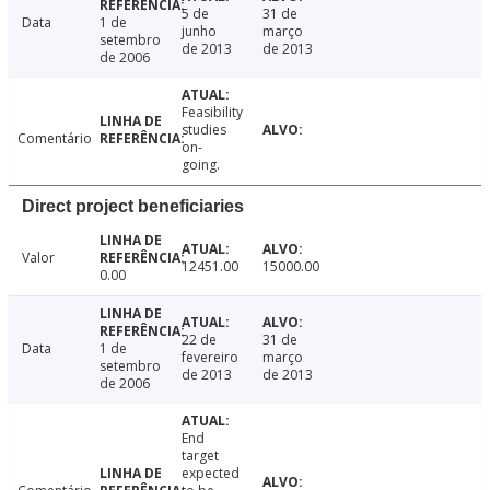
5 de
31 de
Data
1 de
junho
março
setembro
de 2013
de 2013
de 2006
Feasibility
studies
Comentário
on-
going.
Direct project beneficiaries
Valor
12451.00
15000.00
0.00
22 de
31 de
Data
1 de
fevereiro
março
setembro
de 2013
de 2013
de 2006
End
target
expected