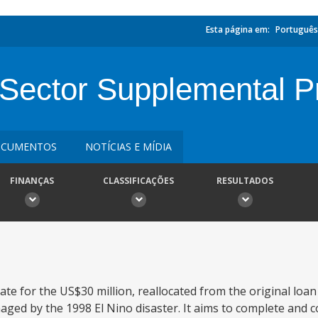
Esta página em:
Português
-Sector Supplemental P
CUMENTOS
NOTÍCIAS E MÍDIA
FINANÇAS
CLASSIFICAÇÕES
RESULTADOS
sate for the US$30 million, reallocated from the original lo
maged by the 1998 El Nino disaster. It aims to complete and 