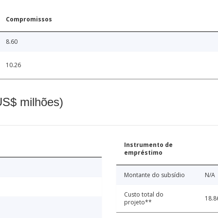
Compromissos
8.60
10.26
(US$ milhões)
Instrumento de
empréstimo
Montante do subsídio
N/A
Custo total do
18.8
projeto**