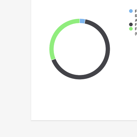
F
R
A
F
F
(