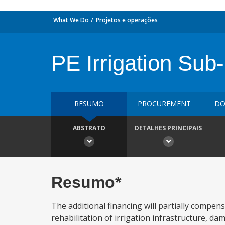
What We Do
Projetos e operações
PE Irrigation Sub
RESUMO
PROCUREMENT
DO
ABSTRATO
DETALHES PRINCIPAIS
Resumo*
The additional financing will partially compen
rehabilitation of irrigation infrastructure, da