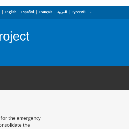
English
Español
Français
العربية
Русский
roject
an for the emergency
consolidate the